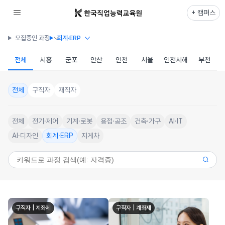
+ 캠퍼스
모집중인 과정
회계·ERP
전체
시흥
군포
안산
인천
서울
인천서해
부천
전체
구직자
재직자
전체
전기·제어
기계·로봇
용접·공조
건축·가구
AI·IT
AI·디자인
회계·ERP
지게차
구직자 | 계좌제
구직자 | 계좌제