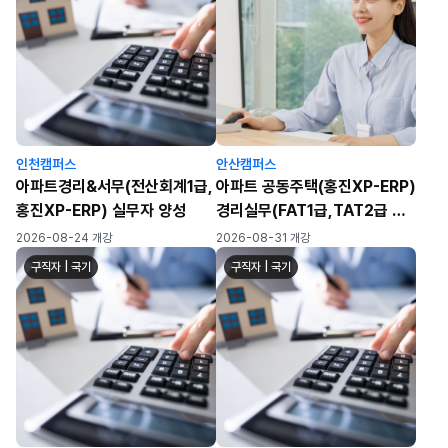
인천캠퍼스
안산캠퍼스
아파트경리&서무(전산회계1급,
아파트 공동주택(홍진XP-ERP)
홍진XP-ERP) 실무자 양성
경리실무(FAT1급,TAT2급 자
격취득)
2026-08-24 개강
2026-08-31 개강
구직자 | 국기
구직자 | 국기