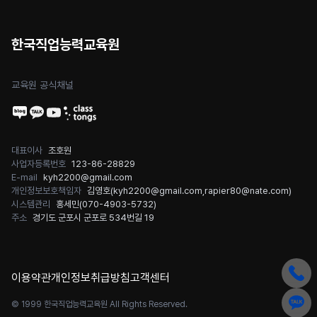
한국직업능력교육원
교육원 공식채널
대표이사
조호원
사업자등록번호
123-86-28829
E-mail
kyh2200@gmail.com
개인정보보호책임자
김영호(
kyh2200@gmail.com
,
rapier80@nate.com
)
시스템관리
홍세민(
070-4903-5732
)
주소
경기도 군포시 군포로 534번길 19
이용약관
개인정보취급방침
고객센터
© 1999 한국직업능력교육원 All Rights Reserved.