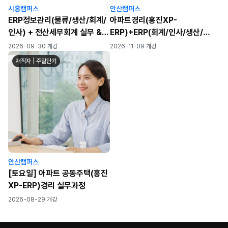
시흥캠퍼스
안산캠퍼스
ERP정보관리(물류/생산/회계/
아파트경리(홍진XP-
인사) + 전산세무회계 실무 &
ERP)+ERP(회계/인사/생산/물
자격증 취득 과정
류)+전산세무회계
2026-09-30 개강
2026-11-09 개강
재직자 | 주말단기
안산캠퍼스
[토요일] 아파트 공동주택(홍진
XP-ERP)경리 실무과정
2026-08-29 개강