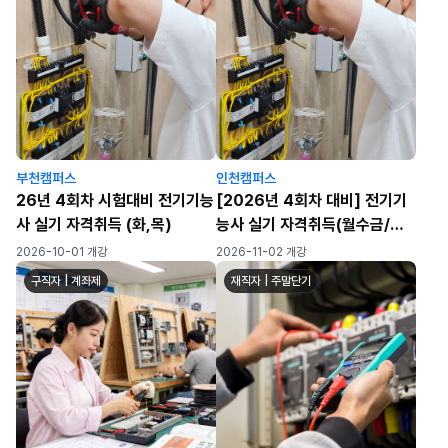
부천캠퍼스
인천캠퍼스
26년 4회차 시험대비 전기기능
[2026년 4회차 대비] 전기기
사 실기 자격취득 (화,목)
능사 실기 자격취득(월수금/월-
금) (72h)
2026-10-01 개강
2026-11-02 개강
구직자 | 계좌제
재직자 | 주말단기