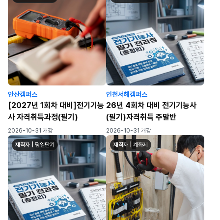
안산캠퍼스
인천서해캠퍼스
[2027년 1회차 대비]전기기능
26년 4회차 대비 전기기능사
사 자격취득과정(필기)
(필기)자격취득 주말반
2026-10-31 개강
2026-10-31 개강
재직자 | 평일단기
재직자 | 계좌제