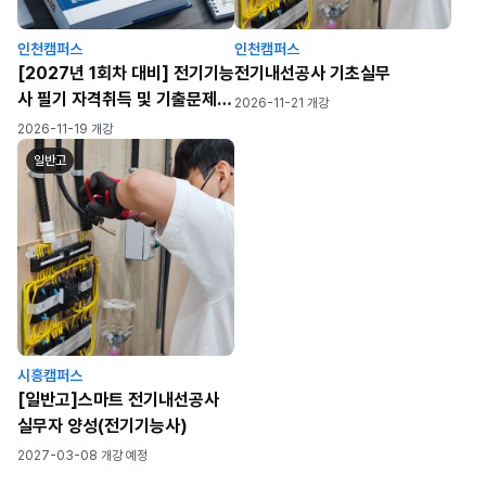
인천캠퍼스
인천캠퍼스
[2027년 1회차 대비] 전기기능
전기내선공사 기초실무
사 필기 자격취득 및 기출문제
2026-11-21 개강
풀이반(월~금) (82h)
2026-11-19 개강
일반고
시흥캠퍼스
[일반고]스마트 전기내선공사
실무자 양성(전기기능사)
2027-03-08 개강 예정