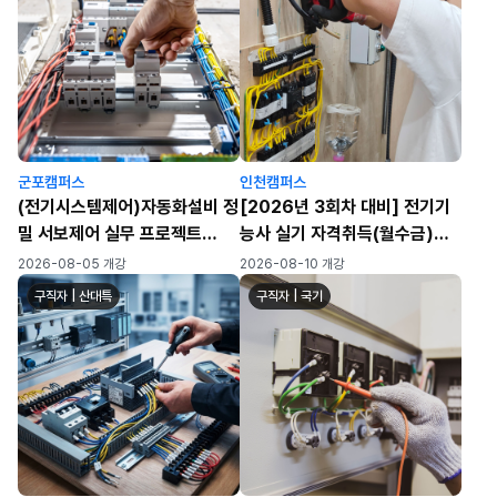
군포캠퍼스
인천캠퍼스
(전기시스템제어)자동화설비 정
[2026년 3회차 대비] 전기기
밀 서보제어 실무 프로젝트
능사 실기 자격취득(월수금)
(PLC/HMI/시퀸스)-A
(72h)
2026-08-05 개강
2026-08-10 개강
구직자 | 산대특
구직자 | 국기