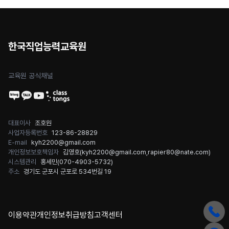
한국직업능력교육원
교육원 공식채널
대표이사
조호원
사업자등록번호
123-86-28829
E-mail
kyh2200@gmail.com
개인정보보호책임자
김영호(
kyh2200@gmail.com
,
rapier80@nate.com
)
시스템관리
홍세민(
070-4903-5732
)
주소
경기도 군포시 군포로 534번길 19
이용약관
개인정보취급방침
고객센터