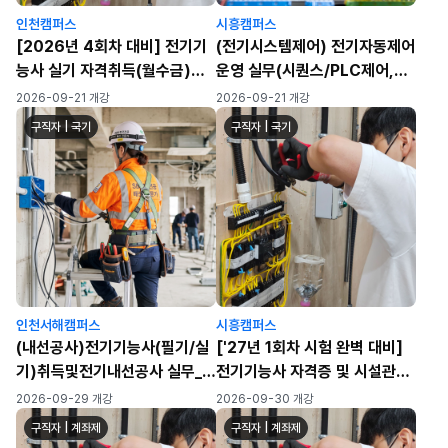
인천캠퍼스
시흥캠퍼스
[2026년 4회차 대비] 전기기
(전기시스템제어) 전기자동제어
능사 실기 자격취득(월수금)
운영 실무(시퀀스/PLC제어,
(120h)
HMI 터치패널 운영, 산업 네트
2026-09-21 개강
2026-09-21 개강
워크 운영)
구직자 | 국기
구직자 | 국기
인천서해캠퍼스
시흥캠퍼스
(내선공사)전기기능사(필기/실
['27년 1회차 시험 완벽 대비]
기)취득및전기내선공사 실무_3
전기기능사 자격증 및 시설관리
회차
실무 ★수료인원 자격증 취득률
2026-09-29 개강
2026-09-30 개강
100%!(24년 8월 수료과
구직자 | 계좌제
구직자 | 계좌제
정)★