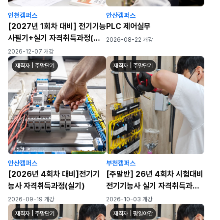
인천캠퍼스
안산캠퍼스
[2027년 1회차 대비] 전기기능
PLC 제어실무
사필기+실기 자격취득과정(월
2026-08-22 개강
수금)
2026-12-07 개강
재직자 | 주말단기
재직자 | 주말단기
안산캠퍼스
부천캠퍼스
[2026년 4회차 대비]전기기
[주말반] 26년 4회차 시험대비
능사 자격취득과정(실기)
전기기능사 실기 자격취득과정
[공구무료제공]
2026-09-19 개강
2026-10-03 개강
재직자 | 주말단기
재직자 | 평일야간