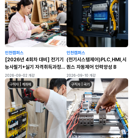
인천캠퍼스
인천캠퍼스
[2026년 4회차 대비] 전기기
(전기시스템제어)PLC,HMI,시
능사필기+실기 자격취득과정
퀀스 자동제어 인력양성 B
(월~금/화목)
2026-09-02 개강
2026-09-10 개강
구직자 | 계좌제
구직자 | 국기