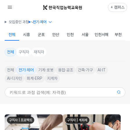
+ 캠퍼스
모집중인 과정
전기·제어
전체
시흥
군포
안산
인천
서울
인천서해
부천
전체
구직자
재직자
전체
전기·제어
기계·로봇
용접·공조
건축·가구
AI·IT
AI·디자인
회계·ERP
지게차
구직자 | 프로젝트
구직자 | 계좌제