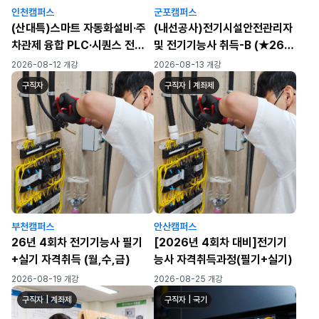
인천캠퍼스
군포캠퍼스
(산대특)스마트 자동화설비·주
(내선공사)전기시설안전관리자
차관제 융합 PLC·시퀀스 전기
및 전기기능사 취득-B (★26년
자동제어 실무자 양성과정(육
4회차 필기/실기 대비)
2026-08-12 개강
2026-08-13 개강
성/일반)
구직자
구직자 | 계좌제
부천캠퍼스
안산캠퍼스
26년 4회차 전기기능사 필기
[2026년 4회차 대비]전기기
+실기 자격취득 (월,수,금)
능사 자격취득과정(필기+실기)
2026-08-19 개강
2026-08-25 개강
구직자 | 계좌제
구직자 | 국기