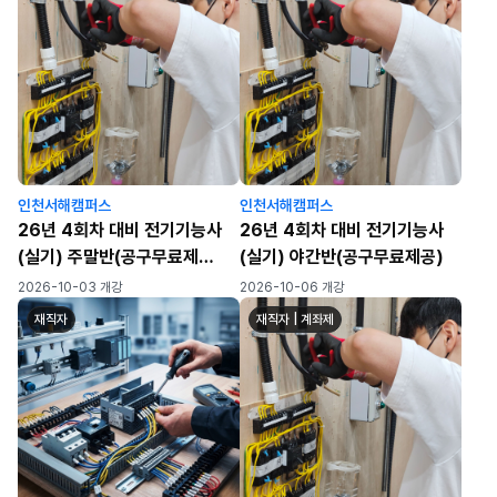
인천서해캠퍼스
인천서해캠퍼스
26년 4회차 대비 전기기능사
26년 4회차 대비 전기기능사
(실기) 주말반(공구무료제
(실기) 야간반(공구무료제공)
공)_7회차
2026-10-03 개강
2026-10-06 개강
재직자
재직자 | 계좌제