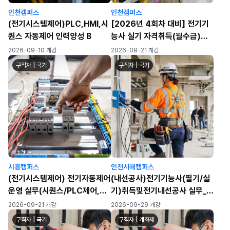
인천캠퍼스
인천캠퍼스
(전기시스템제어)PLC,HMI,시
[2026년 4회차 대비] 전기기
퀀스 자동제어 인력양성 B
능사 실기 자격취득(월수금)
(120h)
2026-09-10 개강
2026-09-21 개강
구직자 | 국기
구직자 | 국기
시흥캠퍼스
인천서해캠퍼스
(전기시스템제어) 전기자동제어
(내선공사)전기기능사(필기/실
운영 실무(시퀀스/PLC제어,
기)취득및전기내선공사 실무_3
HMI 터치패널 운영, 산업 네트
회차
2026-09-21 개강
2026-09-29 개강
워크 운영)
구직자 | 국기
구직자 | 계좌제