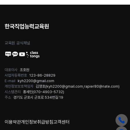
한국직업능력교육원
교육원 공식채널
대표이사
조호원
사업자등록번호
123-86-28829
E-mail
kyh2200@gmail.com
개인정보보호책임자
김영호(
kyh2200@gmail.com
,
rapier80@nate.com
)
시스템관리
홍세민(
070-4903-5732
)
주소
경기도 군포시 군포로 534번길 19
이용약관
개인정보취급방침
고객센터