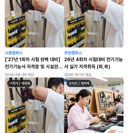
시흥캠퍼스
부천캠퍼스
['27년 1회차 시험 완벽 대비]
26년 4회차 시험대비 전기기능
전기기능사 자격증 및 시설관리
사 실기 자격취득 (화,목)
실무 ★수료인원 자격증 취득률
2026-09-30 개강
2026-10-01 개강
100%!(24년 8월 수료과
구직자 | 계좌제
구직자 | 계좌제
정)★