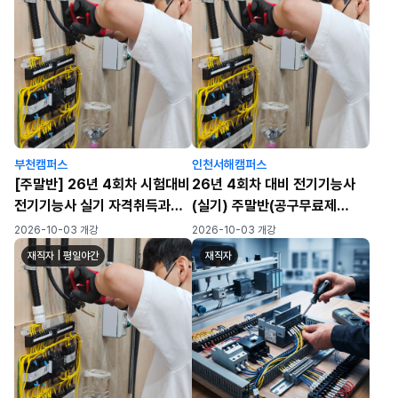
부천캠퍼스
인천서해캠퍼스
[주말반] 26년 4회차 시험대비
26년 4회차 대비 전기기능사
전기기능사 실기 자격취득과정
(실기) 주말반(공구무료제
[공구무료제공]
공)_7회차
2026-10-03 개강
2026-10-03 개강
재직자 | 평일야간
재직자