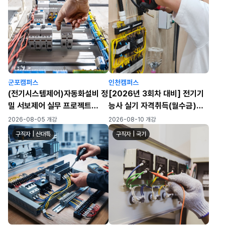
군포캠퍼스
인천캠퍼스
(전기시스템제어)자동화설비 정
[2026년 3회차 대비] 전기기
밀 서보제어 실무 프로젝트
능사 실기 자격취득(월수금)
(PLC/HMI/시퀸스)-A
(72h)
2026-08-05 개강
2026-08-10 개강
구직자 | 산대특
구직자 | 국기