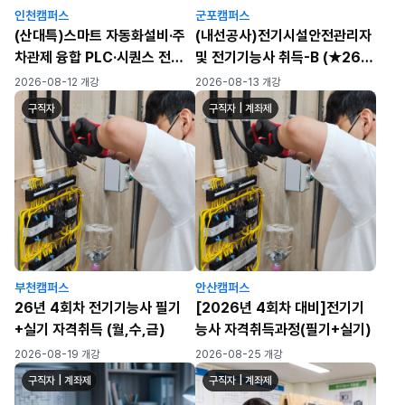
인천캠퍼스
군포캠퍼스
(산대특)스마트 자동화설비·주
(내선공사)전기시설안전관리자
차관제 융합 PLC·시퀀스 전기
및 전기기능사 취득-B (★26년
자동제어 실무자 양성과정(육
4회차 필기/실기 대비)
2026-08-12 개강
2026-08-13 개강
성/일반)
구직자
구직자 | 계좌제
부천캠퍼스
안산캠퍼스
26년 4회차 전기기능사 필기
[2026년 4회차 대비]전기기
+실기 자격취득 (월,수,금)
능사 자격취득과정(필기+실기)
2026-08-19 개강
2026-08-25 개강
구직자 | 계좌제
구직자 | 계좌제