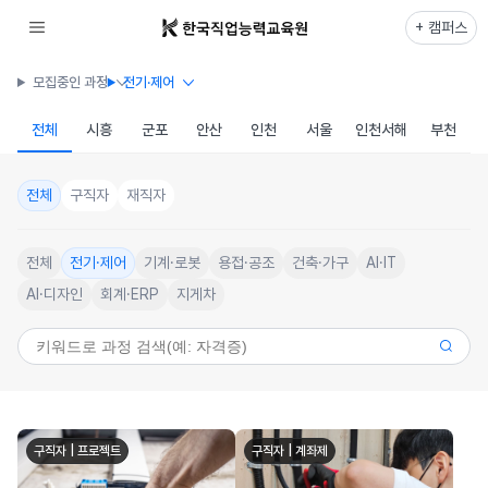
+ 캠퍼스
모집중인 과정
전기·제어
전체
시흥
군포
안산
인천
서울
인천서해
부천
전체
구직자
재직자
전체
전기·제어
기계·로봇
용접·공조
건축·가구
AI·IT
AI·디자인
회계·ERP
지게차
구직자 | 프로젝트
구직자 | 계좌제