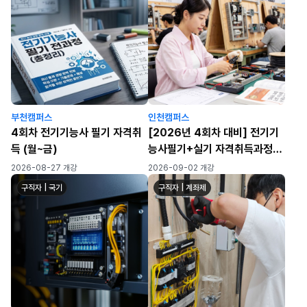
부천캠퍼스
인천캠퍼스
4회차 전기기능사 필기 자격취
[2026년 4회차 대비] 전기기
득 (월~금)
능사필기+실기 자격취득과정
(월~금/화목)
2026-08-27 개강
2026-09-02 개강
구직자 | 국기
구직자 | 계좌제