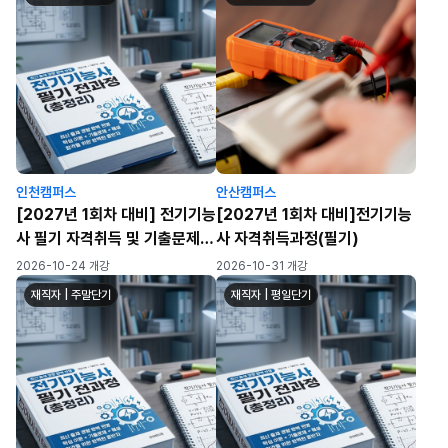
인천캠퍼스
안산캠퍼스
[2027년 1회차 대비] 전기기능
[2027년 1회차 대비]전기기능
사 필기 자격취득 및 기출문제
사 자격취득과정(필기)
풀이반
2026-10-24 개강
2026-10-31 개강
재직자 | 주말단기
재직자 | 평일단기