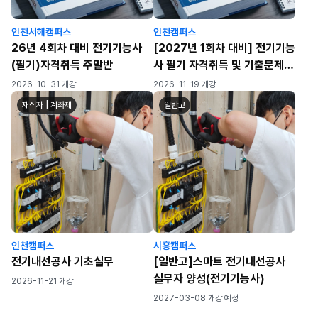
인천서해캠퍼스
인천캠퍼스
26년 4회차 대비 전기기능사
[2027년 1회차 대비] 전기기능
(필기)자격취득 주말반
사 필기 자격취득 및 기출문제
풀이반(월~금) (82h)
2026-10-31 개강
2026-11-19 개강
재직자 | 계좌제
일반고
인천캠퍼스
시흥캠퍼스
전기내선공사 기초실무
[일반고]스마트 전기내선공사
실무자 양성(전기기능사)
2026-11-21 개강
2027-03-08 개강 예정