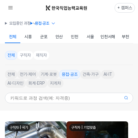
+ 캠퍼스
모집중인 과정
용접·공조
전체
시흥
군포
안산
인천
서울
인천서해
부천
전체
구직자
재직자
전체
전기·제어
기계·로봇
용접·공조
건축·가구
AI·IT
AI·디자인
회계·ERP
지게차
구직자 | 국기
구직자 | 기업맞춤