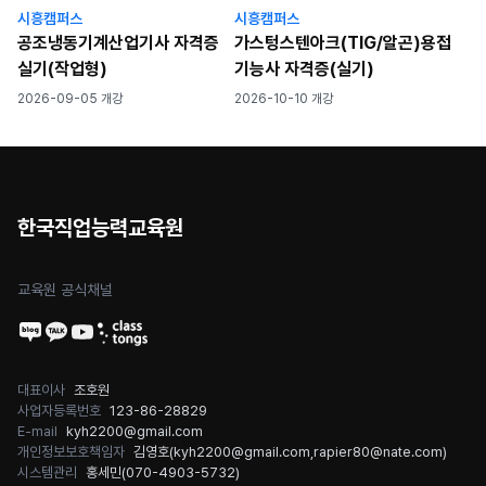
시흥캠퍼스
시흥캠퍼스
공조냉동기계산업기사 자격증
가스텅스텐아크(TIG/알곤)용접
실기(작업형)
기능사 자격증(실기)
2026-09-05 개강
2026-10-10 개강
한국직업능력교육원
교육원 공식채널
대표이사
조호원
사업자등록번호
123-86-28829
E-mail
kyh2200@gmail.com
개인정보보호책임자
김영호(
kyh2200@gmail.com
,
rapier80@nate.com
)
시스템관리
홍세민(
070-4903-5732
)