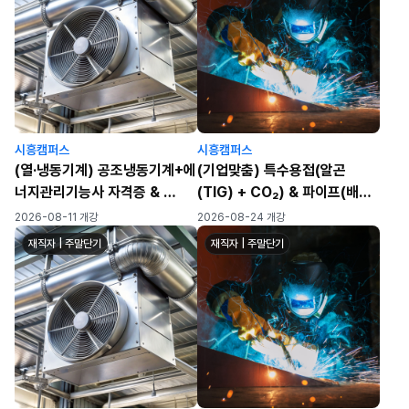
시흥캠퍼스
시흥캠퍼스
(열·냉동기계) 공조냉동기계+에
(기업맞춤) 특수용접(알곤
너지관리기능사 자격증 &
(TIG) + CO₂) & 파이프(배
열냉동설비 설치 실무
관),
2026-08-11 개강
2026-08-24 개강
스테인리스/알루미늄 용접 실무
재직자 | 주말단기
재직자 | 주말단기
★가스텅스텐아크용접기능사
대비 가능★