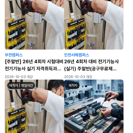
부천캠퍼스
인천서해캠퍼스
[주말반] 26년 4회차 시험대비
26년 4회차 대비 전기기능사
전기기능사 실기 자격취득과정
(실기) 주말반(공구무료제
[공구무료제공]
공)_7회차
2026-10-03 개강
2026-10-03 개강
재직자 | 평일야간
재직자