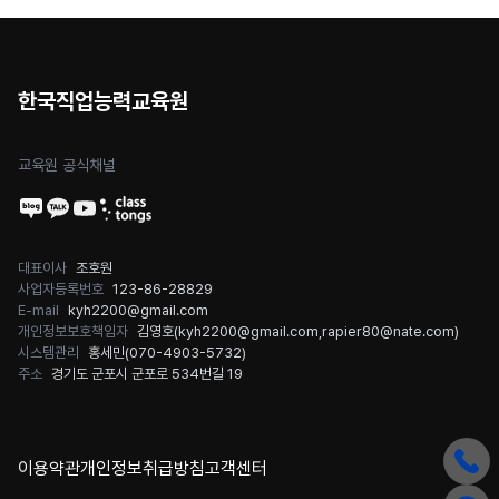
한국직업능력교육원
교육원 공식채널
대표이사
조호원
사업자등록번호
123-86-28829
E-mail
kyh2200@gmail.com
개인정보보호책임자
김영호(
kyh2200@gmail.com
,
rapier80@nate.com
)
시스템관리
홍세민(
070-4903-5732
)
주소
경기도 군포시 군포로 534번길 19
이용약관
개인정보취급방침
고객센터