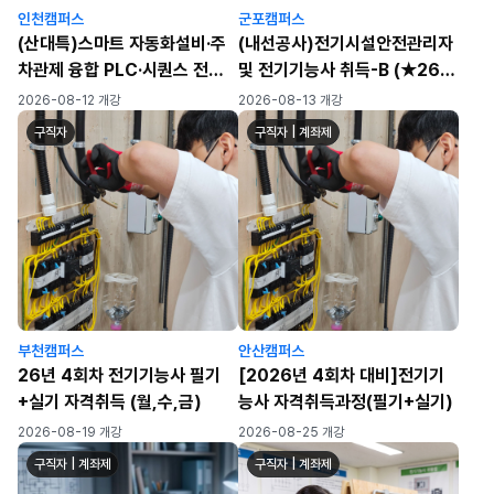
인천캠퍼스
군포캠퍼스
(산대특)스마트 자동화설비·주
(내선공사)전기시설안전관리자
차관제 융합 PLC·시퀀스 전기
및 전기기능사 취득-B (★26년
자동제어 실무자 양성과정(육
4회차 필기/실기 대비)
2026-08-12 개강
2026-08-13 개강
성/일반)
구직자
구직자 | 계좌제
부천캠퍼스
안산캠퍼스
26년 4회차 전기기능사 필기
[2026년 4회차 대비]전기기
+실기 자격취득 (월,수,금)
능사 자격취득과정(필기+실기)
2026-08-19 개강
2026-08-25 개강
구직자 | 계좌제
구직자 | 계좌제