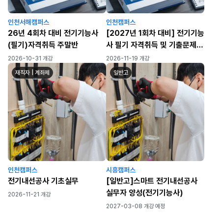
인천서해캠퍼스
인천캠퍼스
26년 4회차 대비 전기기능사
[2027년 1회차 대비] 전기기능
(필기)자격취득 주말반
사 필기 자격취득 및 기출문제
풀이반(월~금) (82h)
2026-10-31 개강
2026-11-19 개강
재직자 | 계좌제
일반고
인천캠퍼스
시흥캠퍼스
전기내선공사 기초실무
[일반고]스마트 전기내선공사
실무자 양성(전기기능사)
2026-11-21 개강
2027-03-08 개강 예정