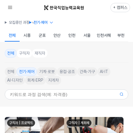
+ 캠퍼스
모집중인 과정
전기·제어
전체
시흥
군포
안산
인천
서울
인천서해
부천
전체
구직자
재직자
전체
전기·제어
기계·로봇
용접·공조
건축·가구
AI·IT
AI·디자인
회계·ERP
지게차
구직자 | 프로젝트
구직자 | 계좌제