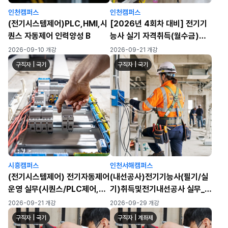
인천캠퍼스
인천캠퍼스
(전기시스템제어)PLC,HMI,시
[2026년 4회차 대비] 전기기
퀀스 자동제어 인력양성 B
능사 실기 자격취득(월수금)
(120h)
2026-09-10 개강
2026-09-21 개강
구직자 | 국기
구직자 | 국기
시흥캠퍼스
인천서해캠퍼스
(전기시스템제어) 전기자동제어
(내선공사)전기기능사(필기/실
운영 실무(시퀀스/PLC제어,
기)취득및전기내선공사 실무_3
HMI 터치패널 운영, 산업 네트
회차
2026-09-21 개강
2026-09-29 개강
워크 운영)
구직자 | 국기
구직자 | 계좌제