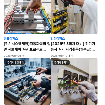
군포캠퍼스
인천캠퍼스
(전기시스템제어)자동화설비 정
[2026년 3회차 대비] 전기기
밀 서보제어 실무 프로젝트
능사 실기 자격취득(월수금)
(PLC/HMI/시퀸스)-A
(72h)
2026-08-05 개강
2026-08-10 개강
구직자 | 산대특
구직자 | 국기