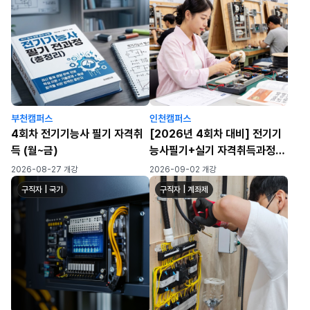
부천캠퍼스
인천캠퍼스
4회차 전기기능사 필기 자격취
[2026년 4회차 대비] 전기기
득 (월~금)
능사필기+실기 자격취득과정
(월~금/화목)
2026-08-27 개강
2026-09-02 개강
구직자 | 국기
구직자 | 계좌제