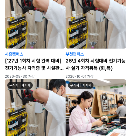
시흥캠퍼스
부천캠퍼스
['27년 1회차 시험 완벽 대비]
26년 4회차 시험대비 전기기능
전기기능사 자격증 및 시설관리
사 실기 자격취득 (화,목)
실무 ★수료인원 자격증 취득률
2026-09-30 개강
2026-10-01 개강
100%!(24년 8월 수료과
구직자 | 계좌제
구직자 | 계좌제
정)★