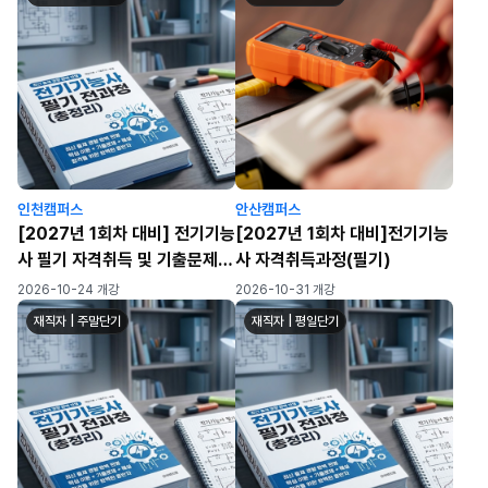
인천캠퍼스
안산캠퍼스
[2027년 1회차 대비] 전기기능
[2027년 1회차 대비]전기기능
사 필기 자격취득 및 기출문제
사 자격취득과정(필기)
풀이반
2026-10-24 개강
2026-10-31 개강
재직자 | 주말단기
재직자 | 평일단기