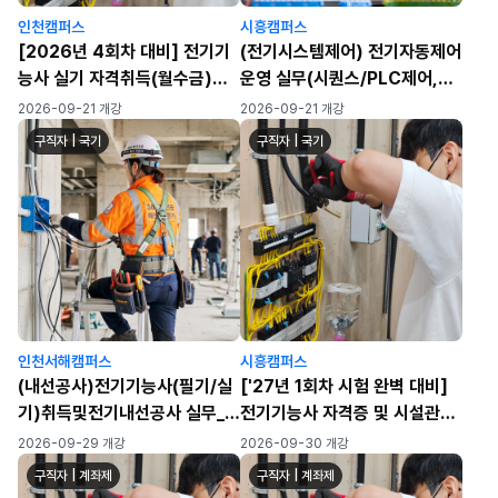
인천캠퍼스
시흥캠퍼스
[2026년 4회차 대비] 전기기
(전기시스템제어) 전기자동제어
능사 실기 자격취득(월수금)
운영 실무(시퀀스/PLC제어,
(120h)
HMI 터치패널 운영, 산업 네트
2026-09-21 개강
2026-09-21 개강
워크 운영)
구직자 | 국기
구직자 | 국기
인천서해캠퍼스
시흥캠퍼스
(내선공사)전기기능사(필기/실
['27년 1회차 시험 완벽 대비]
기)취득및전기내선공사 실무_3
전기기능사 자격증 및 시설관리
회차
실무 ★수료인원 자격증 취득률
2026-09-29 개강
2026-09-30 개강
100%!(24년 8월 수료과
구직자 | 계좌제
구직자 | 계좌제
정)★