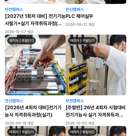
인천캠퍼스
안산캠퍼스
[2027년 1회차 대비] 전기기능
PLC 제어실무
사필기+실기 자격취득과정(월
2026-08-22 개강
수금)
2026-12-07 개강
재직자 | 주말단기
재직자 | 주말단기
안산캠퍼스
부천캠퍼스
[2026년 4회차 대비]전기기
[주말반] 26년 4회차 시험대비
능사 자격취득과정(실기)
전기기능사 실기 자격취득과정
[공구무료제공]
2026-09-19 개강
2026-10-03 개강
재직자 | 주말단기
재직자 | 평일야간