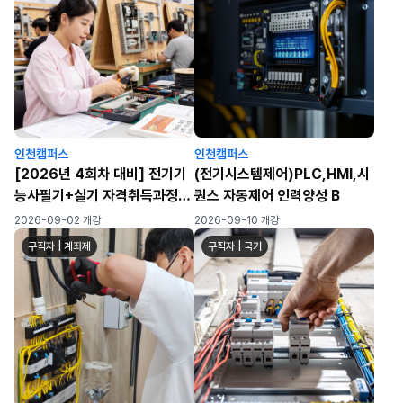
인천캠퍼스
인천캠퍼스
[2026년 4회차 대비] 전기기
(전기시스템제어)PLC,HMI,시
능사필기+실기 자격취득과정
퀀스 자동제어 인력양성 B
(월~금/화목)
2026-09-02 개강
2026-09-10 개강
구직자 | 계좌제
구직자 | 국기