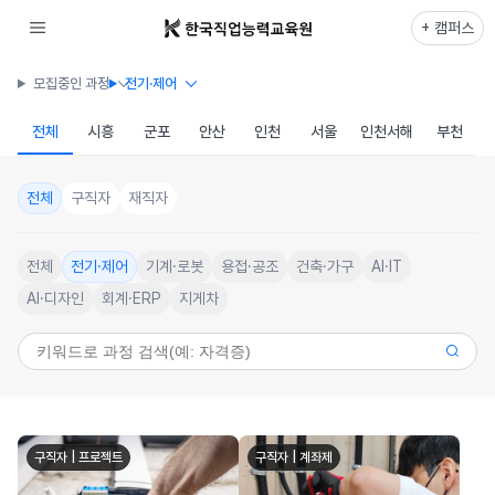
+ 캠퍼스
모집중인 과정
전기·제어
전체
시흥
군포
안산
인천
서울
인천서해
부천
전체
구직자
재직자
전체
전기·제어
기계·로봇
용접·공조
건축·가구
AI·IT
AI·디자인
회계·ERP
지게차
구직자 | 프로젝트
구직자 | 계좌제