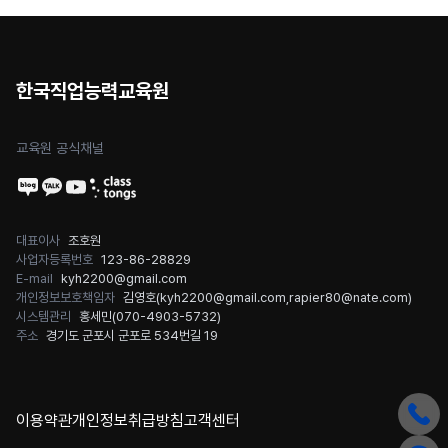
한국직업능력교육원
교육원 공식채널
대표이사
조호원
사업자등록번호
123-86-28829
E-mail
kyh2200@gmail.com
개인정보보호책임자
김영호(
kyh2200@gmail.com
,
rapier80@nate.com
)
시스템관리
홍세민(
070-4903-5732
)
주소
경기도 군포시 군포로 534번길 19
이용약관
개인정보취급방침
고객센터