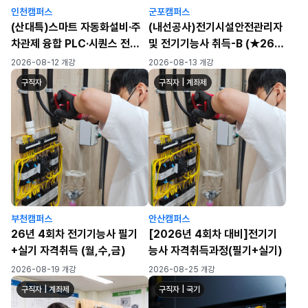
인천캠퍼스
군포캠퍼스
(산대특)스마트 자동화설비·주
(내선공사)전기시설안전관리자
차관제 융합 PLC·시퀀스 전기
및 전기기능사 취득-B (★26년
자동제어 실무자 양성과정(육
4회차 필기/실기 대비)
2026-08-12 개강
2026-08-13 개강
성/일반)
구직자
구직자 | 계좌제
부천캠퍼스
안산캠퍼스
26년 4회차 전기기능사 필기
[2026년 4회차 대비]전기기
+실기 자격취득 (월,수,금)
능사 자격취득과정(필기+실기)
2026-08-19 개강
2026-08-25 개강
구직자 | 계좌제
구직자 | 국기