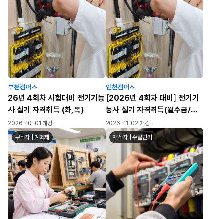
부천캠퍼스
인천캠퍼스
26년 4회차 시험대비 전기기능
[2026년 4회차 대비] 전기기
사 실기 자격취득 (화,목)
능사 실기 자격취득(월수금/월-
금) (72h)
2026-10-01 개강
2026-11-02 개강
구직자 | 계좌제
재직자 | 주말단기