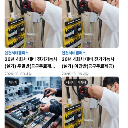
인천서해캠퍼스
인천서해캠퍼스
26년 4회차 대비 전기기능사
26년 4회차 대비 전기기능사
(실기) 주말반(공구무료제
(실기) 야간반(공구무료제공)
공)_7회차
2026-10-03 개강
2026-10-06 개강
재직자
재직자 | 계좌제