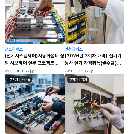
군포캠퍼스
인천캠퍼스
(전기시스템제어)자동화설비 정
[2026년 3회차 대비] 전기기
밀 서보제어 실무 프로젝트
능사 실기 자격취득(월수금)
(PLC/HMI/시퀸스)-A
(72h)
2026-08-05 개강
2026-08-10 개강
구직자 | 산대특
구직자 | 국기