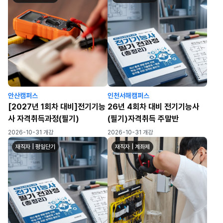
안산캠퍼스
인천서해캠퍼스
[2027년 1회차 대비]전기기능
26년 4회차 대비 전기기능사
사 자격취득과정(필기)
(필기)자격취득 주말반
2026-10-31 개강
2026-10-31 개강
재직자 | 평일단기
재직자 | 계좌제