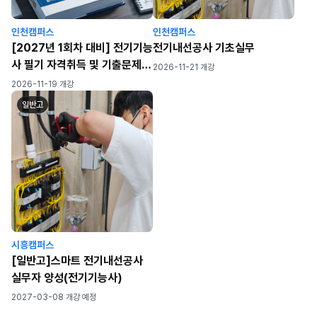
인천캠퍼스
인천캠퍼스
[2027년 1회차 대비] 전기기능
전기내선공사 기초실무
사 필기 자격취득 및 기출문제
2026-11-21 개강
풀이반(월~금) (82h)
2026-11-19 개강
일반고
시흥캠퍼스
[일반고]스마트 전기내선공사
실무자 양성(전기기능사)
2027-03-08 개강 예정