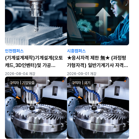
인천캠퍼스
시흥캠퍼스
(기계설계제작)기계설계(오토
★응시자격 제한 無★ (과정평
캐드,3D인벤터)및 가공
가형자격) 일반기계기사 자격증
(CAM,CNC,MCT)실무자 양
취득 과정(오토캐드, 2D/3D 기
2026-08-04 개강
2026-09-01 개강
성 C
계요소&시스템설계), ※ 자격증
구직자 | 기업맞춤
구직자 | 국기
취득→기계설비유지관리자 초
급 선임