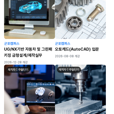
군포캠퍼스
군포캠퍼스
UG/NX기반 자동차 및 그린패
오토캐드(AutoCAD) 입문
키징 금형설계/제작실무
2026-08-08 개강
2026-12-28 개강
재직자 | 주말단기
재직자 | 주말단기