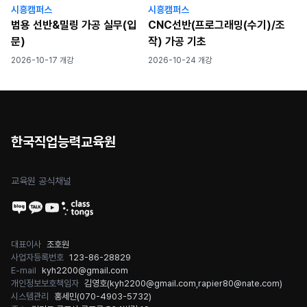
시흥캠퍼스
시흥캠퍼스
범용 선반&밀링 가공 실무(입
CNC선반(프로그래밍(수기)/조
문)
작) 가공 기초
2026-10-17 개강
2026-10-24 개강
한국직업능력교육원
교육원 공식채널
대표이사
조호원
사업자등록번호
123-86-28829
E-mail
kyh2200@gmail.com
개인정보보호책임자
김영호(
kyh2200@gmail.com
,
rapier80@nate.com
)
시스템관리
홍세민(
070-4903-5732
)