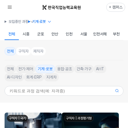
+ 캠퍼스
모집중인 과정
기계·로봇
전체
시흥
군포
안산
인천
서울
인천서해
부천
전체
구직자
재직자
전체
전기·제어
기계·로봇
용접·공조
건축·가구
AI·IT
AI·디자인
회계·ERP
지게차
구직자 | 국기
구직자 | 과정평가형