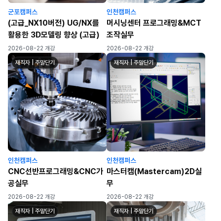
군포캠퍼스
인천캠퍼스
(고급_NX10버전) UG/NX를
머시닝센터 프로그래밍&MCT
활용한 3D모델링 향상 (고급)
조작실무
2026-08-22 개강
2026-08-22 개강
재직자 | 주말단기
재직자 | 주말단기
인천캠퍼스
인천캠퍼스
CNC선반프로그래밍&CNC가
마스터캠(Mastercam)2D실
공실무
무
2026-08-22 개강
2026-08-22 개강
재직자 | 주말단기
재직자 | 주말단기