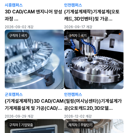
시흥캠퍼스
인천캠퍼스
3D CAD/CAM 엔지니어 양성
(기계설계제작)기계설계(오토
과정
캐드,3D인벤터)및 가공
(오토캐드,3D 형상모델링,마스
(CAM,CNC,MCT)실무자 양
2026-09-02 개강
2026-09-17 개강
터캠,머시닝센터,CNC선반)
성 C
구직자 | 국기
구직자 | 국기
★기능사/산업기사 대비 가능★
군포캠퍼스
인천캠퍼스
(기계설계제작)3D CAD/CAM
(밀링(머시닝센타))기계설계가
기계제품설계 및 가공(CAD/마
공(오토캐드2D,3D모델
스터캠/3D모델
링,CAM,MCT)실무자 양성과
2026-09-29 개강
2026-12-02 개강
링/MCT/CNC)
정
구직자 | 기업맞춤
재직자 | 주말단기