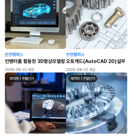
인천캠퍼스
인천캠퍼스
인벤터를 활용한 3D형상모델링
오토캐드(AutoCAD 2D)실무
2026-08-22 개강
2026-08-22 개강
재직자 | 주말단기
재직자 | 주말단기