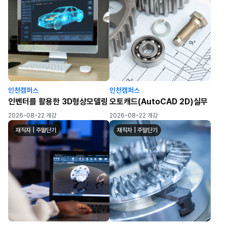
인천캠퍼스
인천캠퍼스
인벤터를 활용한 3D형상모델링
오토캐드(AutoCAD 2D)실무
2026-08-22 개강
2026-08-22 개강
재직자 | 주말단기
재직자 | 주말단기