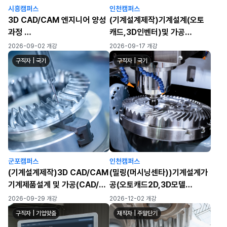
시흥캠퍼스
인천캠퍼스
3D CAD/CAM 엔지니어 양성
(기계설계제작)기계설계(오토
과정
캐드,3D인벤터)및 가공
(오토캐드,3D 형상모델링,마스
(CAM,CNC,MCT)실무자 양
2026-09-02 개강
2026-09-17 개강
터캠,머시닝센터,CNC선반)
성 C
구직자 | 국기
구직자 | 국기
★기능사/산업기사 대비 가능★
군포캠퍼스
인천캠퍼스
(기계설계제작)3D CAD/CAM
(밀링(머시닝센타))기계설계가
기계제품설계 및 가공(CAD/마
공(오토캐드2D,3D모델
스터캠/3D모델
링,CAM,MCT)실무자 양성과
2026-09-29 개강
2026-12-02 개강
링/MCT/CNC)
정
구직자 | 기업맞춤
재직자 | 주말단기