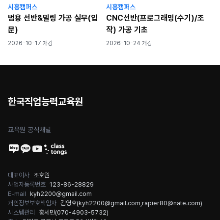
시흥캠퍼스
시흥캠퍼스
범용 선반&밀링 가공 실무(입
CNC선반(프로그래밍(수기)/조
문)
작) 가공 기초
2026-10-17 개강
2026-10-24 개강
한국직업능력교육원
교육원 공식채널
대표이사
조호원
사업자등록번호
123-86-28829
E-mail
kyh2200@gmail.com
개인정보보호책임자
김영호(
kyh2200@gmail.com
,
rapier80@nate.com
)
시스템관리
홍세민(
070-4903-5732
)