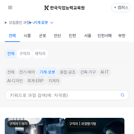
+ 캠퍼스
모집중인 과정
기계·로봇
전체
시흥
군포
안산
인천
서울
인천서해
부천
전체
구직자
재직자
전체
전기·제어
기계·로봇
용접·공조
건축·가구
AI·IT
AI·디자인
회계·ERP
지게차
구직자 | 국기
구직자 | 과정평가형