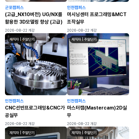
군포캠퍼스
인천캠퍼스
(고급_NX10버전) UG/NX를
머시닝센터 프로그래밍&MCT
활용한 3D모델링 향상 (고급)
조작실무
2026-08-22 개강
2026-08-22 개강
재직자 | 주말단기
재직자 | 주말단기
인천캠퍼스
인천캠퍼스
CNC선반프로그래밍&CNC가
마스터캠(Mastercam)2D실
공실무
무
2026-08-22 개강
2026-08-22 개강
재직자 | 주말단기
재직자 | 주말단기