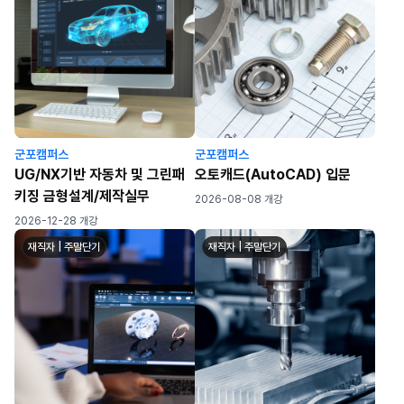
군포캠퍼스
군포캠퍼스
UG/NX기반 자동차 및 그린패
오토캐드(AutoCAD) 입문
키징 금형설계/제작실무
2026-08-08 개강
2026-12-28 개강
재직자 | 주말단기
재직자 | 주말단기