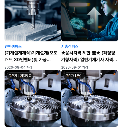
인천캠퍼스
시흥캠퍼스
(기계설계제작)기계설계(오토
★응시자격 제한 無★ (과정평
캐드,3D인벤터)및 가공
가형자격) 일반기계기사 자격증
(CAM,CNC,MCT)실무자 양
취득 과정(오토캐드, 2D/3D 기
2026-08-04 개강
2026-09-01 개강
성 C
계요소&시스템설계), ※ 자격증
구직자 | 기업맞춤
구직자 | 국기
취득→기계설비유지관리자 초
급 선임