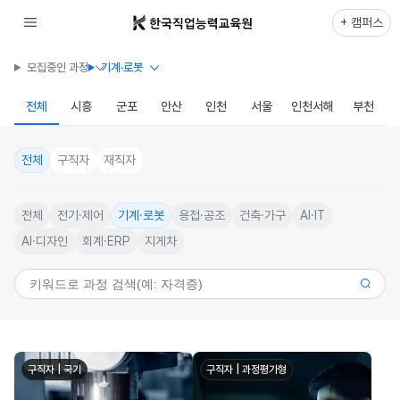
+ 캠퍼스
모집중인 과정
기계·로봇
전체
시흥
군포
안산
인천
서울
인천서해
부천
전체
구직자
재직자
전체
전기·제어
기계·로봇
용접·공조
건축·가구
AI·IT
AI·디자인
회계·ERP
지게차
구직자 | 국기
구직자 | 과정평가형