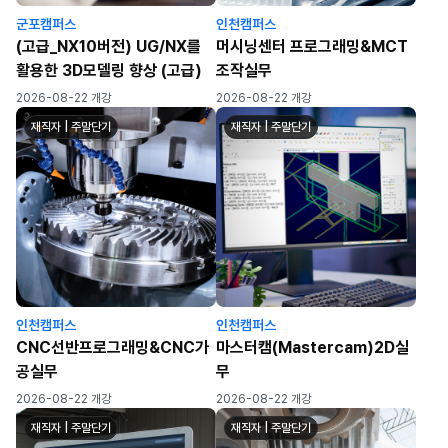
군포캠퍼스
인천캠퍼스
(고급_NX10버전) UG/NX를
머시닝센터 프로그래밍&MCT
활용한 3D모델링 향상 (고급)
조작실무
2026-08-22 개강
2026-08-22 개강
재직자 | 주말단기
재직자 | 주말단기
인천캠퍼스
인천캠퍼스
CNC선반프로그래밍&CNC가
마스터캠(Mastercam)2D실
공실무
무
2026-08-22 개강
2026-08-22 개강
재직자 | 주말단기
재직자 | 주말단기