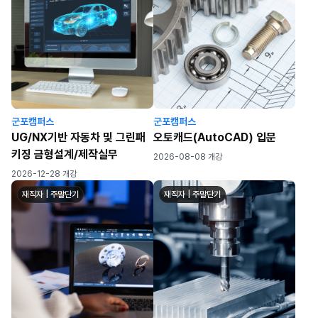
군포캠퍼스
군포캠퍼스
UG/NX기반 자동차 및 그린패
오토캐드(AutoCAD) 입문
키징 금형설계/제작실무
2026-08-08 개강
2026-12-28 개강
재직자 | 주말단기
재직자 | 주말단기