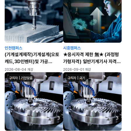
인천캠퍼스
시흥캠퍼스
(기계설계제작)기계설계(오토
★응시자격 제한 無★ (과정평
캐드,3D인벤터)및 가공
가형자격) 일반기계기사 자격증
(CAM,CNC,MCT)실무자 양
취득 과정(오토캐드, 2D/3D 기
2026-08-04 개강
2026-09-01 개강
성 C
계요소&시스템설계), ※ 자격증
구직자 | 기업맞춤
구직자 | 국기
취득→기계설비유지관리자 초
급 선임