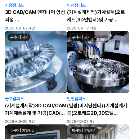
시흥캠퍼스
인천캠퍼스
3D CAD/CAM 엔지니어 양성
(기계설계제작)기계설계(오토
과정
캐드,3D인벤터)및 가공
(오토캐드,3D 형상모델링,마스
(CAM,CNC,MCT)실무자 양
2026-09-02 개강
2026-09-17 개강
터캠,머시닝센터,CNC선반)
성 C
구직자 | 국기
구직자 | 국기
★기능사/산업기사 대비 가능★
군포캠퍼스
인천캠퍼스
(기계설계제작)3D CAD/CAM
(밀링(머시닝센타))기계설계가
기계제품설계 및 가공(CAD/마
공(오토캐드2D,3D모델
스터캠/3D모델
링,CAM,MCT)실무자 양성과
2026-09-29 개강
2026-12-02 개강
링/MCT/CNC)
정
구직자 | 기업맞춤
재직자 | 주말단기