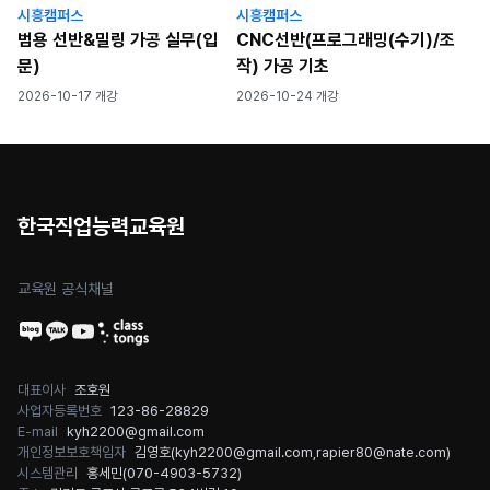
시흥캠퍼스
시흥캠퍼스
범용 선반&밀링 가공 실무(입
CNC선반(프로그래밍(수기)/조
문)
작) 가공 기초
2026-10-17 개강
2026-10-24 개강
한국직업능력교육원
교육원 공식채널
대표이사
조호원
사업자등록번호
123-86-28829
E-mail
kyh2200@gmail.com
개인정보보호책임자
김영호(
kyh2200@gmail.com
,
rapier80@nate.com
)
시스템관리
홍세민(
070-4903-5732
)