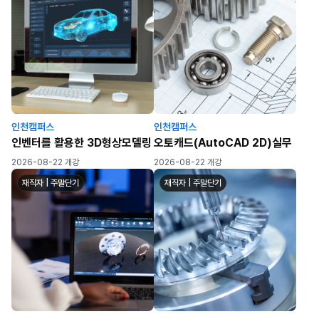
인천캠퍼스
인천캠퍼스
인벤터를 활용한 3D형상모델링
오토캐드(AutoCAD 2D)실무
2026-08-22 개강
2026-08-22 개강
재직자 | 주말단기
재직자 | 주말단기