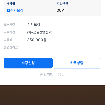
개강일
모집인원
수시모집
00명
수시모집
교육기간
교육시간
(화~금 중 2일 선택)
350,000원
교육비
훈련장려금
수강신청
카톡상담
커리큘럼 보기