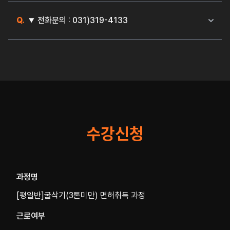
◎ 일반 방법
교육 온라인 문의 또는 전화 문의 >> 교육원 회신 전화 상
전화문의 : 031)319-4133
담 >> 일정 확정 및 교육비 납부 >> 교육 시작 및 이수증
발급
◎ 빠른 접수
네이버 예약 하기(일정, 교육비 납부 진행) >> 교육원 확인
전화 상담 및 일정 확정 >> 교육 시작 및 이수증 발급
수강신청
과정명
[평일반]굴삭기(3톤미만) 면허취득 과정
근로여부