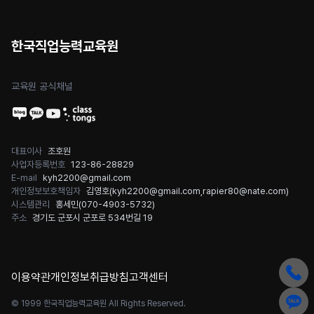
한국직업능력교육원
교육원 공식채널
대표이사
조호원
사업자등록번호
123-86-28829
E-mail
kyh2200@gmail.com
개인정보보호책임자
김영호(
kyh2200@gmail.com
,
rapier80@nate.com
)
시스템관리
홍세민(
070-4903-5732
)
주소
경기도 군포시 군포로 534번길 19
이용약관
개인정보취급방침
고객센터
© 1999 한국직업능력교육원 All Rights Reserved.