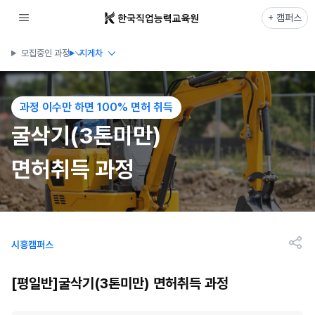
+ 캠퍼스
모집중인 과정
지게차
과정 이수만 하면 100% 면허 취득
굴삭기(3톤미만)
면허취득 과정
시흥캠퍼스
[평일반]굴삭기(3톤미만) 면허취득 과정