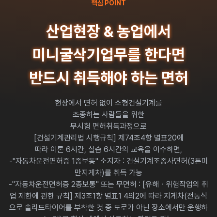
핵심 POINT
산업현장 & 농업에서
미니굴삭기업무를 한다면
반드시 취득해야 하는 면허
현장에서 면허 없이 소형건설기계를
조종하는 사람들을 위한
무시험 면허취득과정으로
[건설기계관리법 시행규칙] 제74조4항 별표20에
따라 이론 6시간, 실습 6시간의 교육을 이수하면,
-"자동차운전면허증 1종보통" 소지자 : 건설기계조종사면허(3톤미
만지게차)를 취득 가능
-"자동차운전면허증 2종보통" 또는 무면허 : [유해ㆍ위험작업의 취
업 제한에 관한 규칙] 제3조1항 별표1 4의2에 따라 지게차(전동식
으로 솔리드타이어를 부착한 것 중 도로가 아닌 장소에서만 운행하