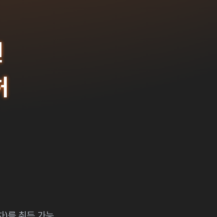
면
허
)를 취득 가능