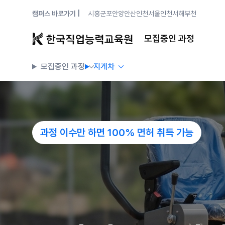
캠퍼스 바로가기 |
시흥
군포안양
안산
인천
서울
인천서해
부천
모집중인 과정
모집중인 과정
지게차
과정 이수만 하면 100% 면허 취득 가능