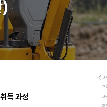
)
교
교
허취득 과정
교
훈