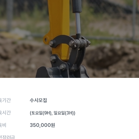
육기간
수시모집
육시간
(토요일(9H), 일요일(3H))
육비
350,000원
련장려금