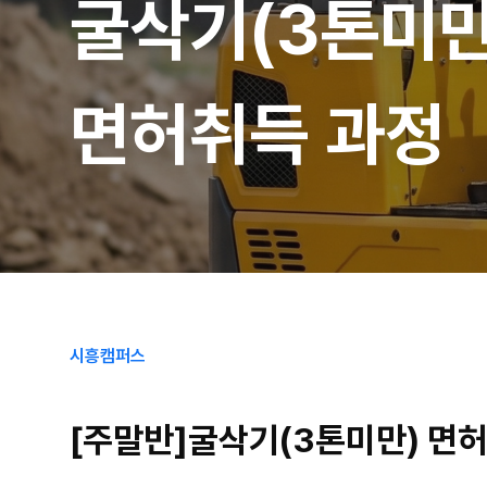
굴삭기(3톤미만
면허취득 과정
시흥캠퍼스
[주말반]굴삭기(3톤미만) 면