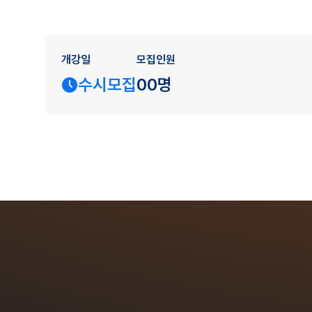
개강일
모집인원
수시모집
00명