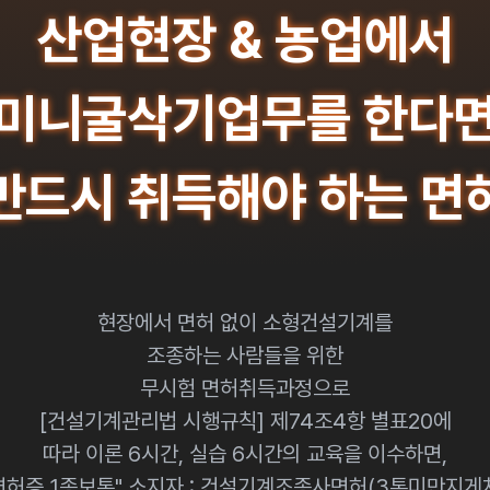
산업현장 & 농업에서
미니굴삭기업무를 한다
반드시 취득해야 하는 면
현장에서 면허 없이 소형건설기계를
조종하는 사람들을 위한
무시험 면허취득과정으로
[건설기계관리법 시행규칙] 제74조4항 별표20에
따라 이론 6시간, 실습 6시간의 교육을 이수하면,
면허증 1종보통" 소지자 : 건설기계조종사면허(3톤미만지게차