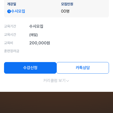
개강일
모집인원
수시모집
00명
수시모집
교육기간
교육시간
(매일)
200,000원
교육비
훈련장려금
수강신청
카톡상담
커리큘럼 보기