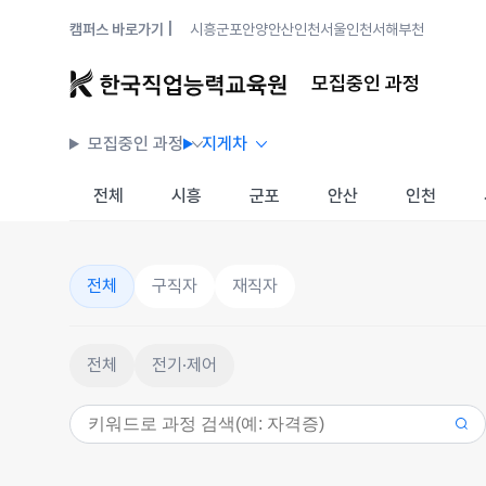
캠퍼스 바로가기 |
시흥
군포안양
안산
인천
서울
인천서해
부천
모집중인 과정
모집중인 과정
지게차
전체
시흥
군포
안산
인천
전체
구직자
재직자
전체
전기·제어