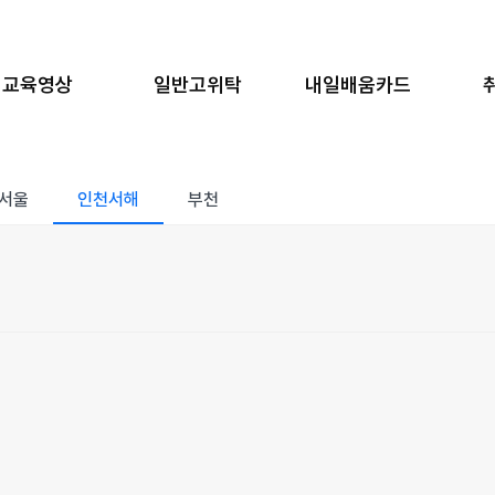
교육영상
일반고위탁
내일배움카드
서울
인천서해
부천