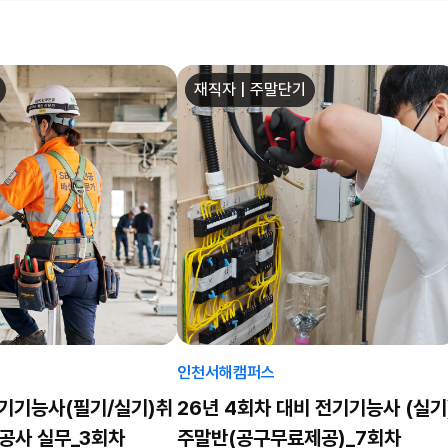
재직자 | 주말단기
인천서해캠퍼스
기기능사(필기/실기)취
26년 4회차 대비 전기기능사 (실기
공사 실무_3회차
주말반(공구무료제공)_7회차