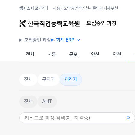
캠퍼스 바로가기 |
시흥
군포안양
안산
인천
서울
인천서해
부천
모집중인 과정
모집중인 과정
회계·ERP
전체
시흥
군포
안산
인천
전체
구직자
재직자
전체
AI·IT