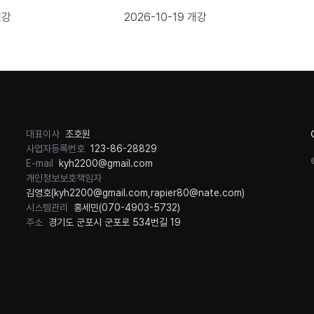
로젝트 완성
개강
2026-10-19 개강
대표이사
조호원
사업자등록번호
123-86-28829
E-mail
kyh2200@gmail.com
개인정보보호책임자
김영호(
kyh2200@gmail.com
,
rapier80@nate.com
)
시스템관리
홍세민(
070-4903-5732
)
주소
경기도 군포시 군포로 534번길 19