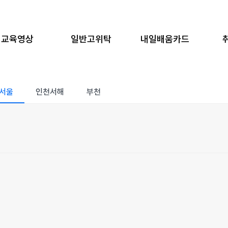
교육영상
일반고위탁
내일배움카드
서울
인천서해
부천