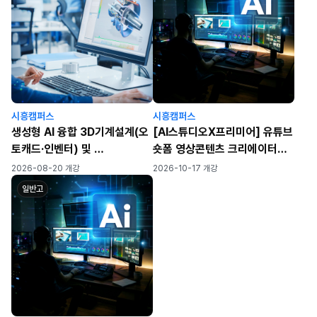
시흥캠퍼스
시흥캠퍼스
생성형 AI 융합 3D기계설계(오
[AI스튜디오X프리미어] 유튜브
토캐드·인벤터) 및
숏폼 영상콘텐츠 크리에이터되
SNS 영상콘텐츠 제작(구글 제
기
2026-08-20 개강
2026-10-17 개강
미나이·캡컷)
일반고