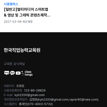
시흥캠퍼스
[일반고]멀티미디어 스마트앱
& 영상 및 그래픽 콘텐츠제작
(컴퓨터그래픽기능사)
2027-03-08 개강 예정
한국직업능력교육원
교육원 공식채널
대표이사
조호원
사업자등록번호
123-86-28829
E-mail
kyh2200@gmail.com
개인정보보호책임자
김영호(
kyh2200@gmail.com
,
rapier80@nate.com
)
시스템관리
홍세민(
070-4903-5732
)