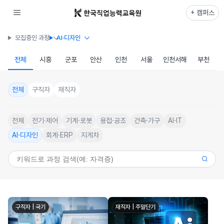
+ 캠퍼스
모집중인 과정
AI·디자인
전체
시흥
군포
안산
인천
서울
인천서해
부천
전체
구직자
재직자
전체
전기·제어
기계·로봇
용접·공조
건축·가구
AI·IT
AI·디자인
회계·ERP
지게차
구직자 | 국기
재직자 | 주말단기