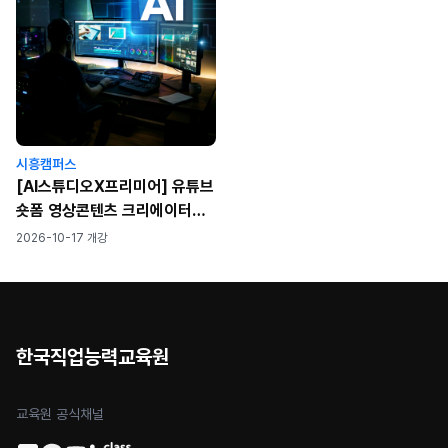
시흥캠퍼스
[AI스튜디오X프리미어] 유튜브
숏폼 영상콘텐츠 크리에이터되
기
2026-10-17 개강
한국직업능력교육원
교육원 공식채널