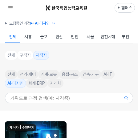
+ 캠퍼스
모집중인 과정
AI·디자인
전체
시흥
군포
안산
인천
서울
인천서해
부천
전체
구직자
재직자
전체
전기·제어
기계·로봇
용접·공조
건축·가구
AI·IT
AI·디자인
회계·ERP
지게차
재직자 | 주말단기