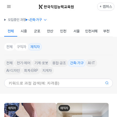
+ 캠퍼스
모집중인 과정
건축·가구
전체
시흥
군포
안산
인천
서울
인천서해
부천
전체
구직자
재직자
전체
전기·제어
기계·로봇
용접·공조
건축·가구
AI·IT
AI·디자인
회계·ERP
지게차
재직자
재직자