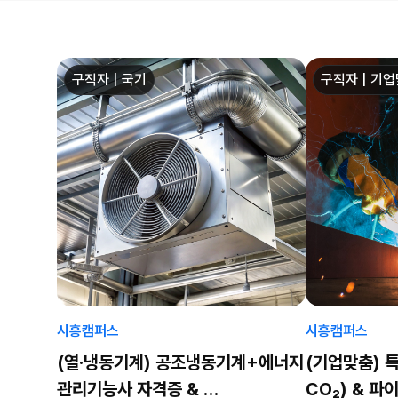
구직자 | 국기
구직자 | 기
시흥캠퍼스
시흥캠퍼스
(열·냉동기계) 공조냉동기계+에너지
(기업맞춤) 특
관리기능사 자격증 &
CO₂) & 파