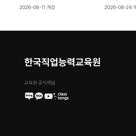
열냉동설비 설치 실무
스테인리스/알
2026-08-11 개강
2026-08-24 
스텅스텐아크
★
한국직업능력교육원
교육원 공식채널