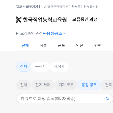
캠퍼스 바로가기 |
시흥
군포안양
안산
인천
서울
인천서해
부천
모집중인 과정
모집중인 과정
용접·공조
전체
시흥
군포
안산
인천
전체
구직자
재직자
전체
전기·제어
기계·로봇
용접·공조
건축