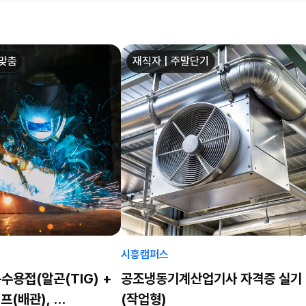
업맞춤
재직자 | 주말단기
시흥캠퍼스
수용접(알곤(TIG) +
공조냉동기계산업기사 자격증 실기
이프(배관),
(작업형)