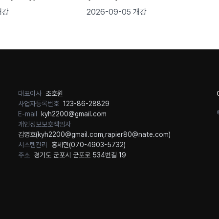
루미늄 용접 실무 ★가
개강
2026-09-05 개강
용접기능사 대비 가능
대표이사
조호원
사업자등록번호
123-86-28829
E-mail
kyh2200@gmail.com
개인정보보호책임자
김영호(
kyh2200@gmail.com
,
rapier80@nate.com
)
시스템관리
홍세민(
070-4903-5732
)
주소
경기도 군포시 군포로 534번길 19