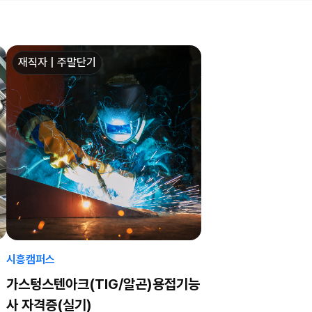
재직자 | 주말단기
시흥캠퍼스
가스텅스텐아크(TIG/알곤)용접기능
사 자격증(실기)