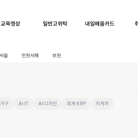
교육영상
일반고위탁
내일배움카드
서울
인천서해
부천
·가구
AI·IT
AI·디자인
회계·ERP
지게차