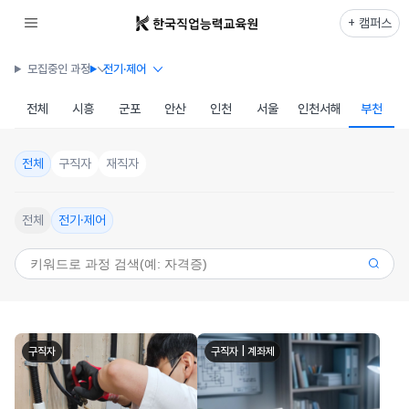
+ 캠퍼스
모집중인 과정
전기·제어
전체
시흥
군포
안산
인천
서울
인천서해
부천
전체
구직자
재직자
전체
전기·제어
구직자
구직자 | 계좌제