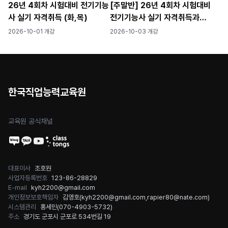
26년 4회차 시험대비 전기기능
[주말반] 26년 4회차 시험대비
사 실기 자격취득 (화,목)
전기기능사 실기 자격취득과정
[공구무료제공]
2026-10-01 개강
2026-10-03 개강
한국직업능력교육원
교육원 공식채널
대표이사
조호원
사업자등록번호
123-86-28829
E-mail
kyh2200@gmail.com
개인정보보호책임자
김영호(
kyh2200@gmail.com
,
rapier80@nate.com
)
시스템관리
홍세민(
070-4903-5732
)
주소
경기도 군포시 군포로 534번길 19