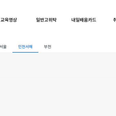
교육영상
일반고위탁
내일배움카드
서울
인천서해
부천