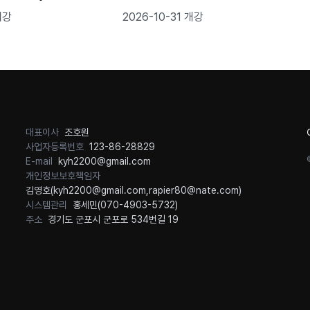
개강
2026-10-31 개강
대표이사
조호원
사업자등록번호
123-86-28829
E-mail
kyh2200@gmail.com
개인정보보호책임자
김영호(
kyh2200@gmail.com
,
rapier80@nate.com
)
시스템관리
홍세민(
070-4903-5732
)
주소
경기도 군포시 군포로 534번길 19