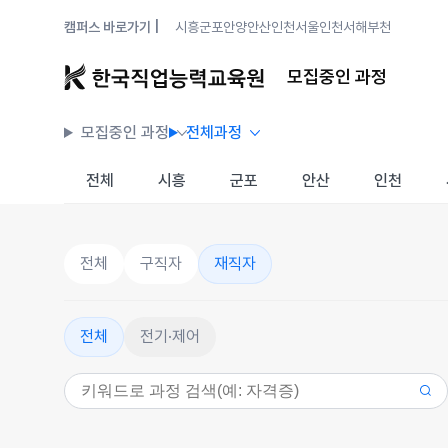
캠퍼스 바로가기 |
시흥
군포안양
안산
인천
서울
인천서해
부천
모집중인 과정
모집중인 과정
전체과정
전체
시흥
군포
안산
인천
전체
구직자
재직자
전체
전기·제어