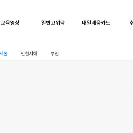
교육영상
일반고위탁
내일배움카드
서울
인천서해
부천