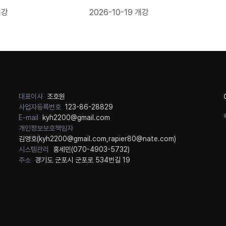
로젝트 완성
개강
2026-10-19 개강
대표이사
조호원
사업자등록번호
123-86-28829
E-mail
kyh2200@gmail.com
개인정보보호책임자
김영호(
kyh2200@gmail.com
,
rapier80@nate.com
)
시스템관리
홍세민(
070-4903-5732
)
주소
경기도 군포시 군포로 534번길 19