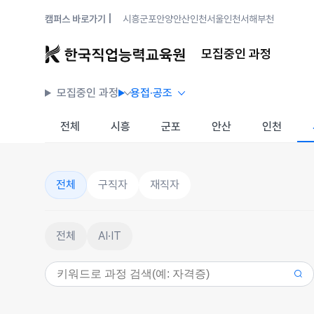
캠퍼스 바로가기 |
시흥
군포안양
안산
인천
서울
인천서해
부천
모집중인 과정
모집중인 과정
용접·공조
전체
시흥
군포
안산
인천
전체
구직자
재직자
전체
AI·IT