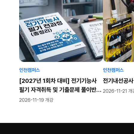
인천캠퍼스
인천캠퍼스
[2027년 1회차 대비] 전기기능사
전기내선공사
필기 자격취득 및 기출문제 풀이반
2026-11-21 
(월~금) (82h)
2026-11-19 개강