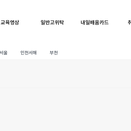
교육영상
일반고위탁
내일배움카드
서울
인천서해
부천