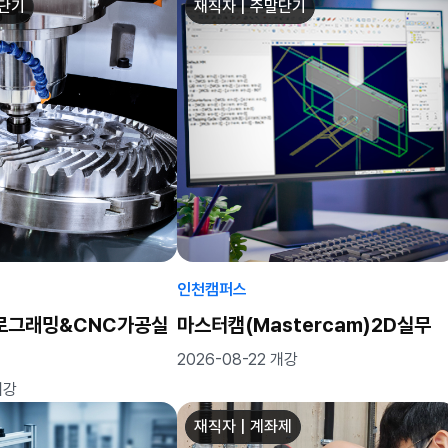
말단기
재직자 | 주말단기
인천캠퍼스
로그래밍&CNC가공실
마스터캠(Mastercam)2D실무
2026-08-22 개강
개강
재직자 | 계좌제