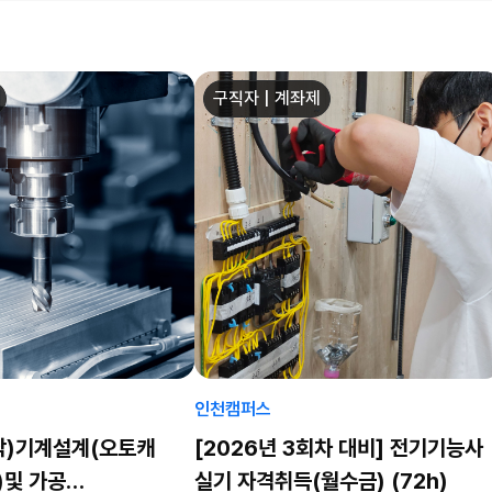
구직자 | 계좌제
인천캠퍼스
작)기계설계(오토캐
[2026년 3회차 대비] 전기기능사
)및 가공
실기 자격취득(월수금) (72h)