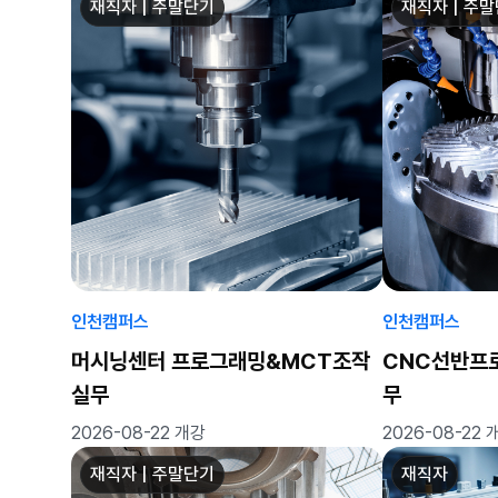
재직자 | 주말단기
재직자 | 주
인천캠퍼스
인천캠퍼스
머시닝센터 프로그래밍&MCT조작
CNC선반프
실무
무
2026-08-22 개강
2026-08-22 
재직자 | 주말단기
재직자