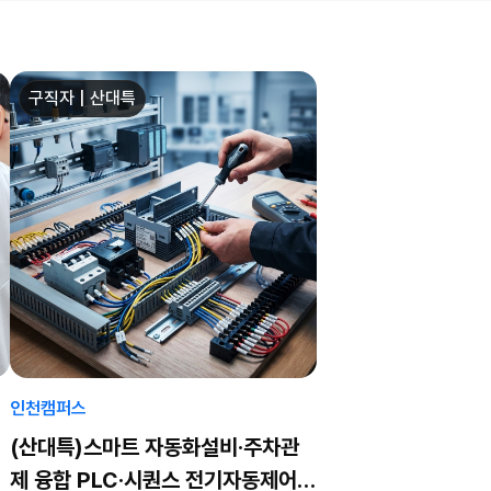
구직자 | 산대특
인천캠퍼스
(산대특)스마트 자동화설비·주차관
제 융합 PLC·시퀀스 전기자동제어