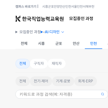
캠퍼스 바로가기 |
시흥
군포안양
안산
인천
서울
인천서해
부천
모집중인 과정
모집중인 과정
AI·디자인
전체
시흥
군포
안산
인천
전체
구직자
재직자
전체
전기·제어
기계·로봇
회계·ERP