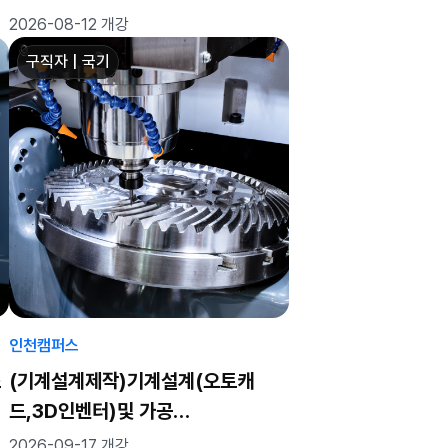
실무자 양성과정(육성/일반)
2026-08-12 개강
구직자 | 국기
인천캠퍼스
스
(기계설계제작)기계설계(오토캐
드,3D인벤터)및 가공
(CAM,CNC,MCT)실무자 양성 C
2026-09-17 개강