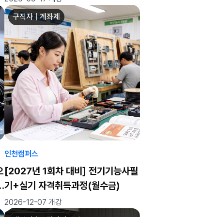
구직자 | 계좌제
인천캠퍼스
오
[2027년 1회차 대비] 전기기능사필
기+실기 자격취득과정(월수금)
2026-12-07 개강