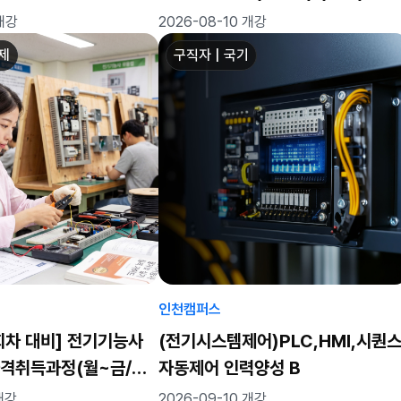
C,MCT)실무자 양성 C
 개강
2026-08-10 개강
좌제
구직자 | 국기
인천캠퍼스
4회차 대비] 전기기능사
(전기시스템제어)PLC,HMI,시퀀
자격취득과정(월~금/화
자동제어 인력양성 B
 개강
2026-09-10 개강