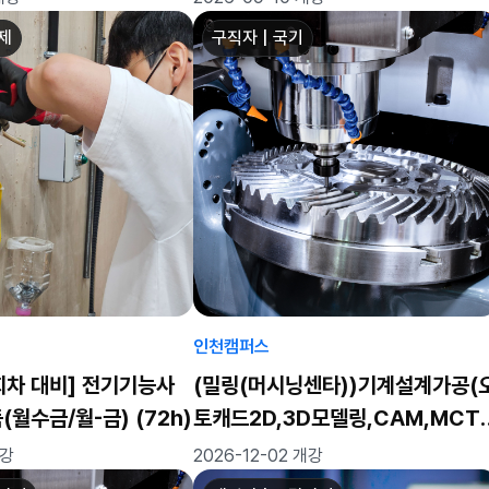
좌제
구직자 | 국기
인천캠퍼스
4회차 대비] 전기기능사
(밀링(머시닝센타))기계설계가공(
월수금/월-금) (72h)
토캐드2D,3D모델링,CAM,MCT)
실무자 양성과정
개강
2026-12-02 개강