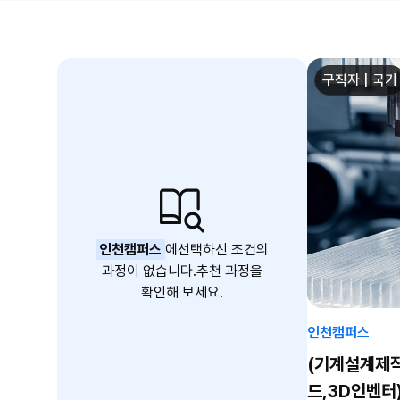
구직자 | 국기
인천캠퍼스
에
선택하신 조건의
과정이 없습니다.
추천 과정을
확인해 보세요.
인천캠퍼스
(기계설계제
드,3D인벤터