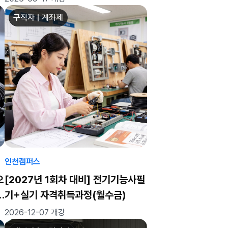
구직자 | 계좌제
인천캠퍼스
오
[2027년 1회차 대비] 전기기능사필
기+실기 자격취득과정(월수금)
2026-12-07 개강