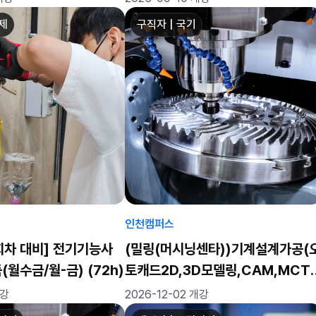
좌제
구직자 | 국기
인천캠퍼스
4회차 대비] 전기기능사
(밀링(머시닝센타))기계설계가공(
월수금/월-금) (72h)
토캐드2D,3D모델링,CAM,MCT)
실무자 양성과정
개강
2026-12-02 개강