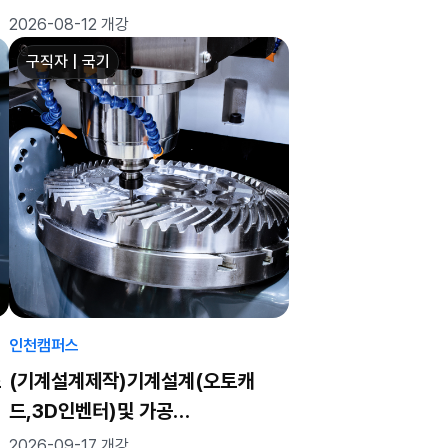
실무자 양성과정(육성/일반)
2026-08-12 개강
구직자 | 국기
인천캠퍼스
스
(기계설계제작)기계설계(오토캐
드,3D인벤터)및 가공
(CAM,CNC,MCT)실무자 양성 C
2026-09-17 개강