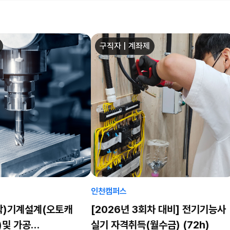
구직자 | 계좌제
인천캠퍼스
작)기계설계(오토캐
[2026년 3회차 대비] 전기기능사
)및 가공
실기 자격취득(월수금) (72h)