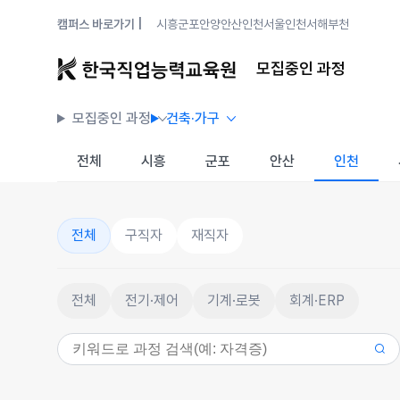
캠퍼스 바로가기 |
시흥
군포안양
안산
인천
서울
인천서해
부천
모집중인 과정
모집중인 과정
건축·가구
전체
시흥
군포
안산
인천
전체
구직자
재직자
전체
전기·제어
기계·로봇
회계·ERP