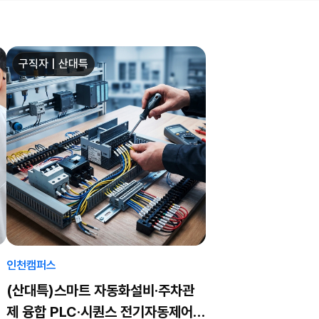
구직자 | 산대특
인천캠퍼스
(산대특)스마트 자동화설비·주차관
제 융합 PLC·시퀀스 전기자동제어