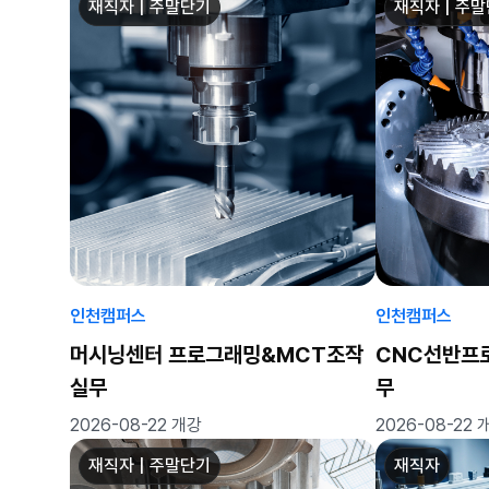
재직자 | 주말단기
재직자 | 주
인천캠퍼스
인천캠퍼스
머시닝센터 프로그래밍&MCT조작
CNC선반프
실무
무
2026-08-22 개강
2026-08-22 
재직자 | 주말단기
재직자