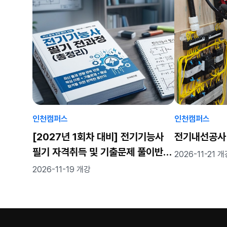
인천캠퍼스
인천캠퍼스
[2027년 1회차 대비] 전기기능사
전기내선공사
필기 자격취득 및 기출문제 풀이반
2026-11-21 
(월~금) (82h)
2026-11-19 개강