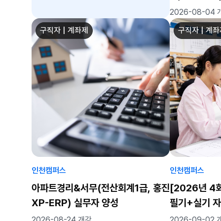
(CAM,CN
2026-08-04
구직자 | 계좌제
구직자 | 계
인천캠퍼스
인천캠퍼스
아파트경리&서무(전산회계1급, 홍진
[2026년 
XP-ERP) 실무자 양성
필기+실기 
목)
2026-08-24 개강
2026-09-02