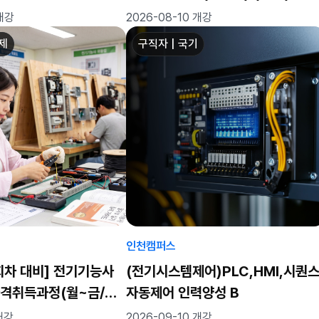
C,MCT)실무자 양성 C
 개강
2026-08-10 개강
좌제
구직자 | 국기
인천캠퍼스
4회차 대비] 전기기능사
(전기시스템제어)PLC,HMI,시퀀
자격취득과정(월~금/화
자동제어 인력양성 B
 개강
2026-09-10 개강