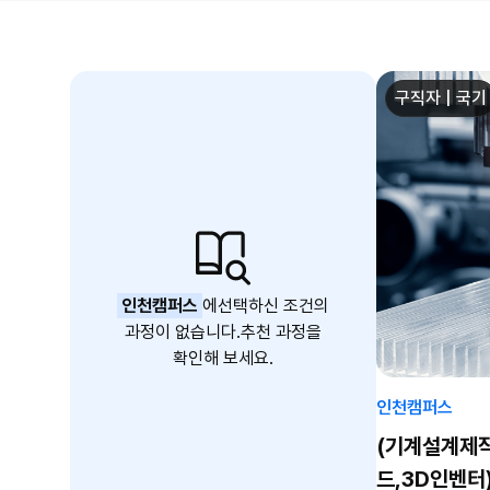
구직자 | 국기
인천캠퍼스
에
선택하신 조건의
과정이 없습니다.
추천 과정을
확인해 보세요.
인천캠퍼스
(기계설계제
드,3D인벤터