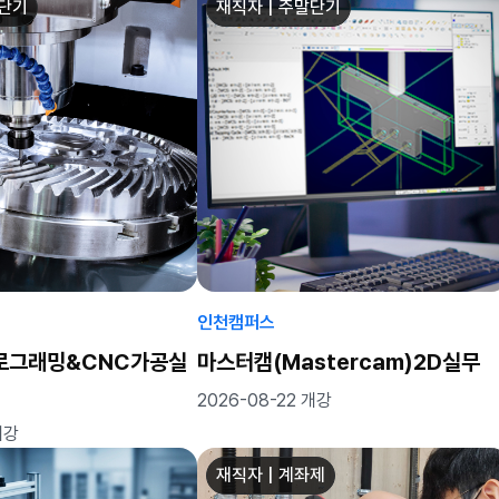
말단기
재직자 | 주말단기
인천캠퍼스
로그래밍&CNC가공실
마스터캠(Mastercam)2D실무
2026-08-22 개강
개강
재직자 | 계좌제