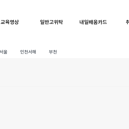
교육영상
일반고위탁
내일배움카드
서울
인천서해
부천