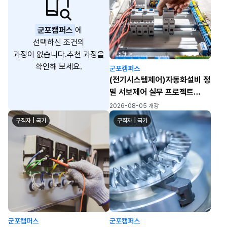
군포캠퍼스
에
선택하신 조건의
과정이 없습니다.
추천 과정을
확인해 보세요.
군포캠퍼스
(전기시스템제어)자동화설비 정
밀 서보제어 실무 프로젝트
(PLC/HMI/시퀸스)-A
2026-08-05 개강
구직자 | 국기
구직자 | 국기
군포캠퍼스
군포캠퍼스