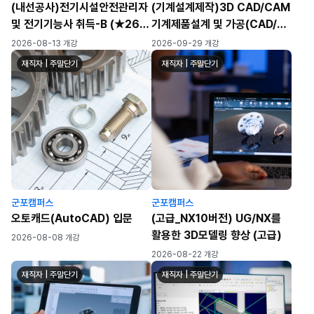
(내선공사)전기시설안전관리자
(기계설계제작)3D CAD/CAM
및 전기기능사 취득-B (★26년
기계제품설계 및 가공(CAD/마
4회차 필기/실기 대비)
스터캠/3D모델
2026-08-13 개강
2026-09-29 개강
링/MCT/CNC)
재직자 | 주말단기
재직자 | 주말단기
군포캠퍼스
군포캠퍼스
오토캐드(AutoCAD) 입문
(고급_NX10버전) UG/NX를
활용한 3D모델링 향상 (고급)
2026-08-08 개강
2026-08-22 개강
재직자 | 주말단기
재직자 | 주말단기