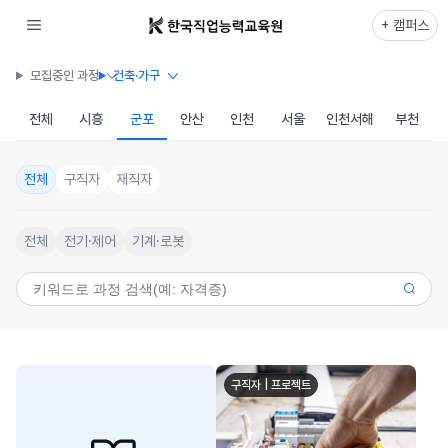
+ 캠퍼스
모집중인 과정
건축·가구
전체
시흥
군포
안산
인천
서울
인천서해
부천
전체
구직자
재직자
전체
전기·제어
기계·로봇
구직자 | 프로젝트