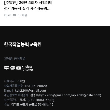
[주말반] 26년 4회차 시험대비
전기기능사 실기 자격취득과정
[공구무료제공]
2026-10-03 개강
한국직업능력교육원
교육원 공식채널
대표이사
조호원
사업자등록번호
123-86-28829
E-mail
kyh2200@gmail.com
개인정보보호책임자
김영호(
kyh2200@gmail.com
,
rapier80@nate.com
)
시스템관리
홍세민(
070-4903-5732
)
주소
경기도 군포시 군포로 534번길 19