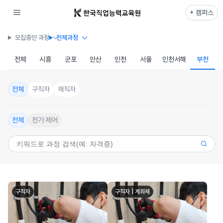
+ 캠퍼스
모집중인 과정
전체과정
전체
시흥
군포
안산
인천
서울
인천서해
부천
전체
구직자
재직자
전체
전기·제어
구직자
구직자 | 계좌제