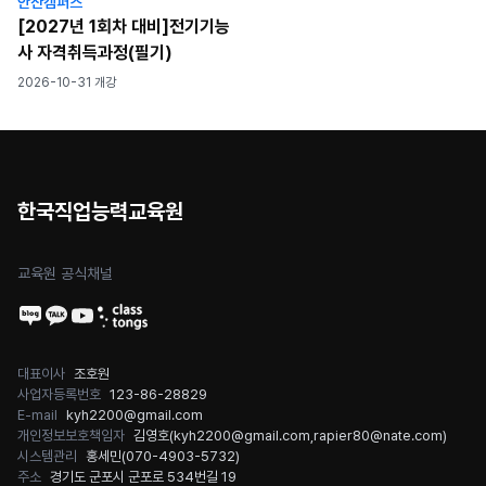
안산캠퍼스
[2027년 1회차 대비]전기기능
사 자격취득과정(필기)
2026-10-31 개강
한국직업능력교육원
교육원 공식채널
대표이사
조호원
사업자등록번호
123-86-28829
E-mail
kyh2200@gmail.com
개인정보보호책임자
김영호(
kyh2200@gmail.com
,
rapier80@nate.com
)
시스템관리
홍세민(
070-4903-5732
)
주소
경기도 군포시 군포로 534번길 19