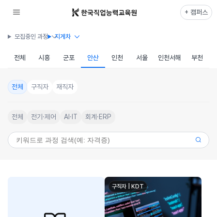
+ 캠퍼스
모집중인 과정
지게차
전체
시흥
군포
안산
인천
서울
인천서해
부천
전체
구직자
재직자
전체
전기·제어
AI·IT
회계·ERP
구직자 | KDT