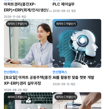
아파트경리(홍진XP-
PLC 제어실무
ERP)+ERP(회계/인사/생산/물
2026-08-22 개강
류)+전산세무회계
2026-11-09 개강
재직자 | 주말단기
재직자 | 주말단기
안산캠퍼스
안산캠퍼스
[토요일] 아파트 공동주택(홍진
AI를 활용한 맞춤 챗봇 개발
XP-ERP)경리 실무과정
2026-09-12 개강
2026-08-29 개강
재직자 | 주말단기
재직자 | 주말단기