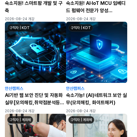
숙소지원! 스마트팜 개발 및 구
숙소지원! AI·IoT MCU 임베디
축
드 펌웨어 전문가 양성
(STM32·ESP32 실무)
2026-08-24 개강
2026-08-24 개강
구직자 | KDT
구직자 | KDT
안산캠퍼스
안산캠퍼스
AI기반 웹 보안 진단 및 자동화
숙소가능! (AI)네트워크 보안 실
실무[모의해킹,취약점분석등]
무(모의해킹, 화이트해커)
취업캠프
2026-08-24 개강
2026-08-24 개강
구직자 | 계좌제
구직자 | 계좌제