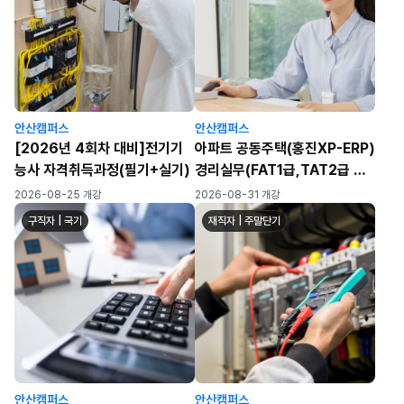
안산캠퍼스
안산캠퍼스
[2026년 4회차 대비]전기기
아파트 공동주택(홍진XP-ERP)
능사 자격취득과정(필기+실기)
경리실무(FAT1급,TAT2급 자
격취득)
2026-08-25 개강
2026-08-31 개강
구직자 | 국기
재직자 | 주말단기
안산캠퍼스
안산캠퍼스