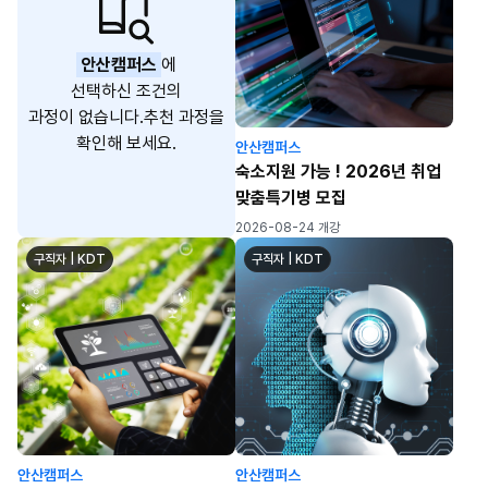
안산캠퍼스
에
선택하신 조건의
과정이 없습니다.
추천 과정을
확인해 보세요.
안산캠퍼스
숙소지원 가능 ! 2026년 취업
맞춤특기병 모집
2026-08-24 개강
구직자 | KDT
구직자 | KDT
안산캠퍼스
안산캠퍼스