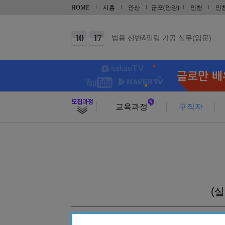
09
29
(내선공사)전기기능사(필기/실기)
HOME
시흥
안산
군포(안양)
인천
인
08
29
[토요일] 아파트 공동주택(홍진XP-E
10
17
범용 선반&밀링 가공 실무(입문)
10
03
CNC선반 기계조작 입문
10
03
마스터캠(Master CAM) 2D 입문
10
10
가스텅스텐아크(TIG/알곤)용접기능
09
29
(기계설계제작)3D CAD/CAM 기
교육과정
구직자
10
10
전기기능사 자격증(실기)
09
12
마스터캠(Mastercam) 2D 기초(X8)
10
24
CNC선반(프로그래밍(수기)/조작) 
08
22
(지게차운전) 지게차운전 기능사 실
08
23
(
(지게차운전) 지게차운전 기능사 실
10
16
실내인테리어(건축목공+바닥재+필름