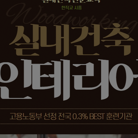
기 자…
기 자…
D인벤터)및…
[모의해킹…
자격취득과…
폼 영상콘텐…
서보제어 실무…
…
토캐드2D,…
스택 &…
 융합 PL…