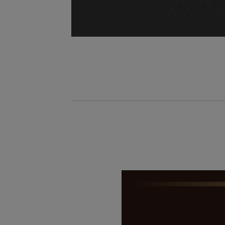
11
27
타일+방수기능사 자격증 취득 & 친환
11
21
전기내선공사 기초실무
10
10
[2026년 4회차 대비] 전기기능사 실
10
24
[2027년 1회차 대비] 전기기능사 필
10
31
[2027년 1회차 대비]전기기능사 
09
19
[2026년 4회차 대비]전기기능사 
11
19
[2027년 1회차 대비] 전기기능사 필
08
29
머시닝센터(프로그래밍(수기)/조작)
08
11
(열·냉동기계) 공조냉동기계+에너
08
20
생성형 AI 융합 3D기계설계(오토캐
08
24
아파트경리&서무(전산회계1급, 홍진X
08
08
오토캐드(AutoCAD) 입문
11
02
[2026년 4회차 대비] 전기기능사 실