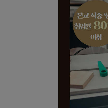
03
08
[일반고]실내건축 인테리어 시공 실
03
08
[일반고]멀티미디어 스마트앱 & 영상
03
08
[일반고]스마트 전기내선공사 실무자
08
22
오토캐드(AutoCAD 2D)실무
08
22
인벤터를 활용한 3D형상모델링
08
22
마스터캠(Mastercam)2D실무
08
22
CNC선반프로그래밍&CNC가공실무
08
22
머시닝센터 프로그래밍&MCT조작
08
19
26년 4회차 전기기능사 필기+실기 
09
12
AI를 활용한 맞춤 챗봇 개발
09
19
초보자도 가능한 AI를 활용한 업무 
08
12
DIY! 가구 디자인+설계 & 제작 실무 
09
02
[2026년 4회차 대비] 전기기능사필