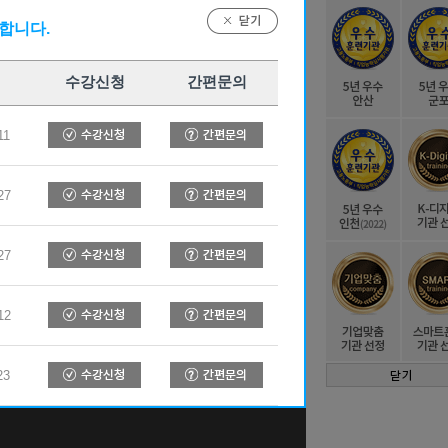
합니다.
시흥캠퍼스
수강신청
간편문의
11
-319-2222
27
인문의
27
12
오톡상담
23