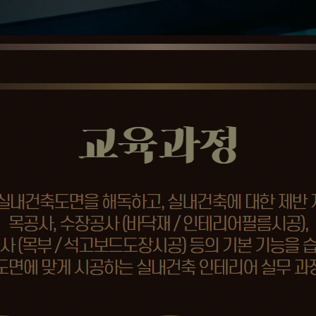
+ 전산…
스택 &…
펌웨어…
D인벤터)및…
3D…
격) 일반기…
계/인사…
 자동제어…
특기병 모…