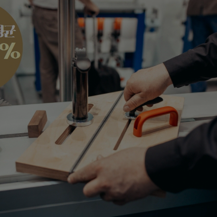
무자 양성(…
 및 그래…
 양성(전기…
실무
자격취득 …
자동화
<b…
기+실기…