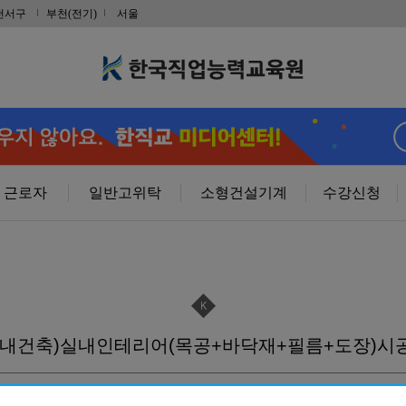
취득및전기내선…
천서구
부천(전기)
서울
RP)경…
사 자격증(…
계제품설계…
근로자
일반고위탁
소형건설기계
수강신청
가공 기초
기(속성반)…
실내건축)실내인테리어(목공+바닥재+필름+도장)시공
기(속성반)…
+도장)시공 …