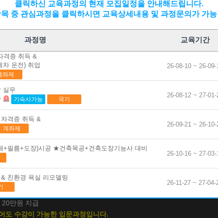
기능사 …
클릭하신 교육과정의 현재 모집일정을 안내해드립니다.
항목 중 관심과정을 클릭하시면 교육상세내용 및 과정문의가 가능
실기 자격취…
실무(F…
과정명
교육기간
스택 &…
격증 취득 &
게차 운전) 취업
26-08-10 ~ 26-09-
 실무(시퀀…
계좌제
기능사…
031
작 실무
26-08-12 ~ 27-01-
★
(모의해킹…
기숙사가능
국기
취득 & <…
자격증 취득 &
온라
26-09-21 ~ 26-10-
축)실내인테리어(목공+바닥재+필름
계좌제
기(속성반)…
공 D
05~2026-01-06
재+필름+도장)시공 ★건축목공+건축도장기능사 대비
br…
26-10-16 ~ 27-03-
카카
7:30/103일/월-금
전기기능사 취…
축시공실습실2
& 친환경 욕실 리모델링
작업형)
26-11-27 ~ 27-04-
기
O₂…
 20만원 지급
어도 수강이 가능한 입문과정입니다.
기+실기…