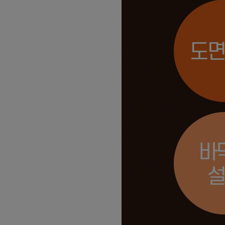
03
05
전동 입식지게차(리치) 연습 과정
02
21
[평일반]굴삭기(3톤미만) 면허취득 
02
21
[주말반]굴삭기(3톤미만) 면허취득 
01
31
[평일반]지게차(3톤미만) 면허취득 
01
31
[주말반]지게차(3톤미만) 면허취득 
03
05
지게차 운전기능사 실기과정
12
28
UG/NX기반 자동차 및 그린패키징 