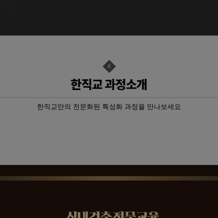
경 욕실 …
기 자…
기 자…
자격취득과…
자격취득과…
한직교만의 전문화된 특성화 과정을 만나보세요
기 자…
 가공 기초
지관리기능사 …
드·인벤터…
P-ERP…
기 자…