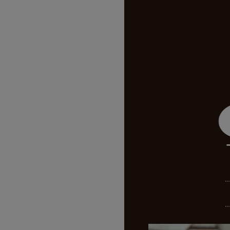
09
21
[2026년 4회차 대비] 전기기능사 실
08
10
[2026년 3회차 대비] 전기기능사 실
08
04
(기계설계제작)기계설계(오토캐드,3
08
24
AI기반 웹 보안 진단 및 자동화실무
08
25
[2026년 4회차 대비]전기기능사 
10
17
[AI스튜디오X프리미어] 유튜브 숏
10
03
마스터캠(Master CAM) 3D 입문
08
05
(전기시스템제어)자동화설비 정밀 
08
22
PLC 제어실무
08
22
오토캐드(AutoCAD) 2D 기초(ver.2
12
02
(밀링(머시닝센타))기계설계가공(오
10
19
[7기] 현업에서 바로 통하는 자바 풀
08
12
(산대특)스마트 자동화설비·주차관제