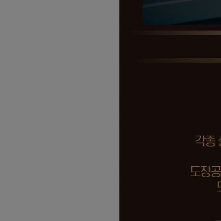
09
30
ERP정보관리(물류/생산/회계/인사) 
08
31
[6기] 현업에서 바로 통하는 자바 풀
08
24
숙소지원! AI·IoT MCU 임베디드 
09
17
(기계설계제작)기계설계(오토캐드,3
08
22
(고급_NX10버전) UG/NX를 활용한 
09
01
★응시자격 제한 無★ (과정평가형자
10
10
PLC제어실무
11
09
아파트경리(홍진XP-ERP)+ERP(회
09
10
(전기시스템제어)PLC,HMI,시퀀스
08
24
숙소지원! 스마트팜 개발 및 구축
11
17
AI를 활용한 AI보안 모델개발
09
29
AI & IOT 로봇 개발
08
24
숙소지원 가능 ! 2026년 취업맞춤