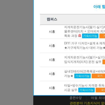
10
03
[주말반] 26년 4회차 시험대비 전기
아래 
10
01
26년 4회차 시험대비 전기기능사 
구직자
08
31
아파트 공동주택(홍진XP-ERP) 경리
캠퍼스
12
21
[8기] 현업에서 바로 통하는 자바 풀
지게차운전기능사(필기·실기)자
09
21
물류센터(리치 + 오더피커 지
시흥
(전기시스템제어) 전기자동제어 운영
특화 과정
기숙사가능
09
30
['27년 1회차 시험 완벽 대비] 전기
DIY! 가구 디자인+설계 & 제
시흥
08
24
★가구제작기능사 대비 가능
숙소가능! (AI)네트워크 보안 실무
08
10
지게차운전기능사(필기·실기)자격증 
지게차운전기능사(필기+실기) 
시흥
(실내건
입식지게차(리치) 운전 실무
08
06
(지게차운전) 지게차운전 기능사 실
과정명
+도장)시
09
02
2025-08-
실내인테리어(건축목공+바닥
교육기간
3D CAD/CAM 엔지니어 양성 과정 <
시흥
가능★
기숙사가능
09:00~1
국기
교육시간
08
13
(내선공사)전기시설안전관리자 및 
배곧_건
교육장소
타일+방수기능사 자격증 취득 
25명
09
05
정원
시흥
공조냉동기계산업기사 자격증 실기(
시공 실무
기숙사가능
국
전액무료
교육비
08
24
(기업맞춤) 특수용접(알곤(TIG) + C
매월 최대
훈련수당
12
07
관련분야 기초지식이 없
[2027년 1회차 대비] 전기기능사필